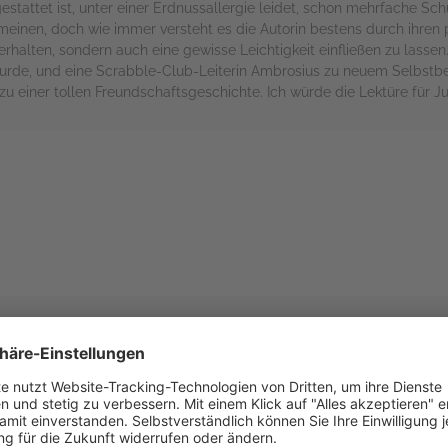
stattet ist, unter einer Erdnussallergie leidet, schon mehrfache Schu
einen, doch wie immer versteht es die Autorin bestens durch ihren po
erhalten, sondern auch eine gewisse Leichtigkeit einfließen zu lasse
urde, und eine Scrabble-Club-Leiterin Ambrosius zu neuem Selbstb
t zu einer tollen Freundschaftsgeschichte. Ich würde die Lektüre für
rs
 Schule. Er wird immer wieder gehänselt. Ein Scherz kostet ihn fast
ss auf sein Brot. Von nun an bleibt Ambrosius zuhause. Schule per 
hrigen aber schnell zu langweilig. Während seine Mutter arbeitet, f
fängnis entlassen wurde. Seine Mutter sollte davon natürlich besser 