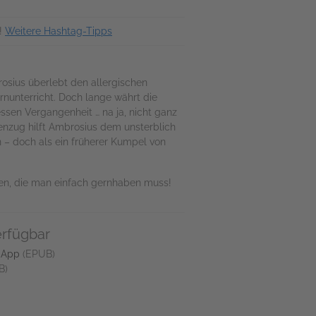
!
Weitere Hashtag-Tipps
rosius überlebt den allergischen
rnunterricht. Doch lange währt die
ssen Vergangenheit … na ja, nicht ganz
enzug hilft Ambrosius dem unsterblich
 – doch als ein früherer Kumpel von
hen, die man einfach gernhaben muss!
erfügbar
 App
(EPUB)
B)