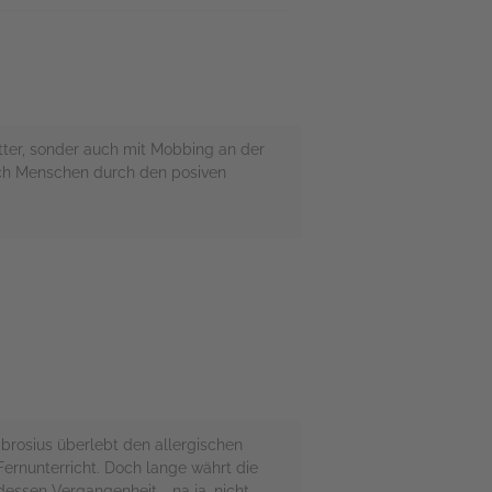
tter, sonder auch mit Mobbing an der
sich Menschen durch den posiven
mbrosius überlebt den allergischen
Fernunterricht. Doch lange währt die
dessen Vergangenheit … na ja, nicht