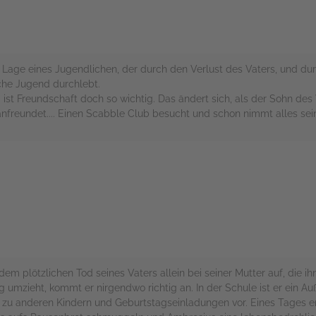
die Lage eines Jugendlichen, der durch den Verlust des Vaters, und dur
ache Jugend durchlebt.
i ist Freundschaft doch so wichtig. Das ändert sich, als der Sohn 
nfreundet.... Einen Scabble Club besucht und schon nimmt alles sei
rs
m plötzlichen Tod seines Vaters allein bei seiner Mutter auf, die ih
ig umzieht, kommt er nirgendwo richtig an. In der Schule ist er ein 
en zu anderen Kindern und Geburtstagseinladungen vor. Eines Tages 