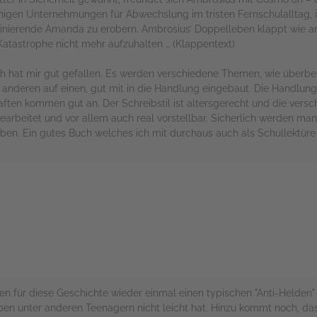
einigen Unternehmungen für Abwechslung im tristen Fernschulalltag
szinierende Amanda zu erobern. Ambrosius’ Doppelleben klappt wie a
Katastrophe nicht mehr aufzuhalten … (Klappentext)
hat mir gut gefallen. Es werden verschiedene Themen, wie überbeh
 anderen auf einen, gut mit in die Handlung eingebaut. Die Handlung 
haften kommen gut an. Der Schreibstil ist altersgerecht und die vers
earbeitet und vor allem auch real vorstellbar. Sicherlich werden m
en. Ein gutes Buch welches ich mit durchaus auch als Schullektüre 
rs
elsen für diese Geschichte wieder einmal einen typischen "Anti-Helde
en unter anderen Teenagern nicht leicht hat. Hinzu kommt noch, das