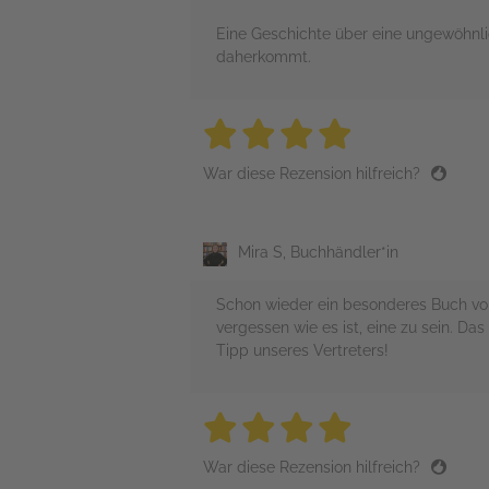
Eine Geschichte über eine ungewöhnlic
daherkommt.
4 stars
4 stars
4 stars
4 stars
4 sta
War diese Rezension hilfreich?
Mira S, Buchhändler*in
Schon wieder ein besonderes Buch von S
vergessen wie es ist, eine zu sein. Da
Tipp unseres Vertreters!
4 stars
4 stars
4 stars
4 stars
4 sta
War diese Rezension hilfreich?