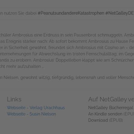
n nutzen Sie dabei
#PeanutsundandereKatastrophen #NetGalleyDE
itschüler Ambrosius eine Erdnuss in sein Pausenbrot schmuggeln. Amb
 das Ereignis stärker nach: Ab sofort bekommt Ambrosius zu Hause Fe
ter in Sicherheit gewähnt, freundet sich Ambrosius mit Cosmo an – de
 Unternehmungen für Abwechslung im tristen Fernschulalltag, im Geg
manda zu erobern. Ambrosius’ Doppelleben klappt wie am Schnürchen
cht mehr aufzuhalten …
n Nielsen, gewohnt witzig, tiefgründig, lebensnah und voller Mensc
Links
Auf NetGalley v
Webseite - Verlag Urachhaus
NetGalley Bücherregal
Webseite - Susin Nielsen
An Kindle senden
(EPU
Download
(EPUB)