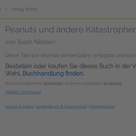
n
|
Verlag finden
Peanuts und andere Katastrophe
von
Susin Nielsen
Dieser Titel war ehemals bei NetGalley verfügbar und ist jet
Bestellen oder kaufen Sie dieses Buch in der V
Wahl.
Buchhandlung finden.
Erscheinungstermin
15.02.2023
| Archivierungsdatum
31.05.2023
Verlag Urachhaus
Humor & Satire
|
Jugendbuch & Young Adult
|
Kinderbücher