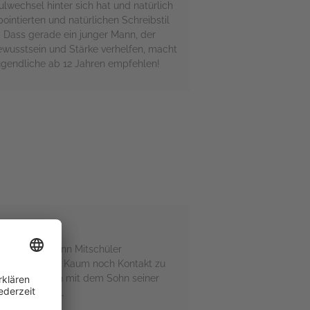
lwechsel hinter sich hat und natürlich
intierten und natürlichen Schreibstil
n. Dass gerade ein junger Mann, der
ewusstsein und Stärke verhelfen, macht
 Jugendliche ab 12 Jahren empfehlen!
 das Leben, denn Mitschüler
Fernunterricht. Kaum noch Kontakt zu
reundet er sich mit dem Sohn seiner
nichts wissen…