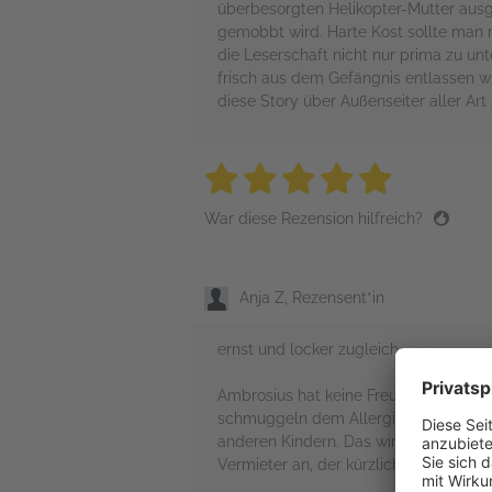
überbesorgten Helikopter-Mutter ausge
gemobbt wird. Harte Kost sollte man m
die Leserschaft nicht nur prima zu unt
frisch aus dem Gefängnis entlassen w
diese Story über Außenseiter aller Ar
5 stars
5 stars
5 stars
5 stars
5 sta
War diese Rezension hilfreich?
Anja Z, Rezensent*in
ernst und locker zugleich
Ambrosius hat keine Freunde an seiner
schmuggeln dem Allergiker eine Erdnu
anderen Kindern. Das wird dem zwölfjä
Vermieter an, der kürzlich aus dem Ge