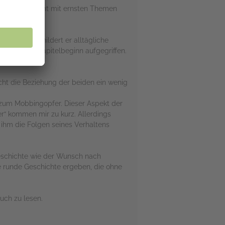
astrophen“ kommt mit ernsten Themen
ne Scham schildert er alltägliche
d zu jedem Kapitelbeginn aufgegriffen.
ieder.
acht die Beziehung der beiden ein wenig
zum Mobbingopfer. Dieser Aspekt der
r“ kommen mir zu kurz. Allerdings
 ihm die Folgen seines Verhaltens
eschichte wie der Wunsch nach
e runde Geschichte ergeben, die ohne
uch zu lesen.