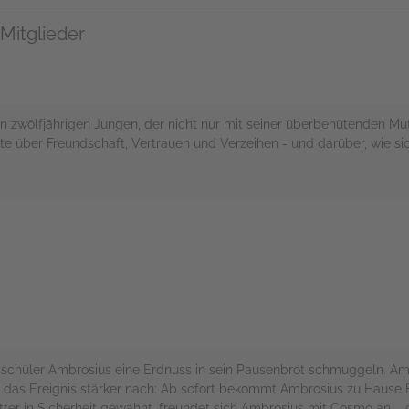
Mitglieder
n zwölfjährigen Jungen, der nicht nur mit seiner überbehütenden Mu
te über Freundschaft, Vertrauen und Verzeihen - und darüber, wie 
rs
 Mitschüler Ambrosius eine Erdnuss in sein Pausenbrot schmuggeln. A
kt das Ereignis stärker nach: Ab sofort bekommt Ambrosius zu Hause 
utter in Sicherheit gewähnt, freundet sich Ambrosius mit Cosmo an – 