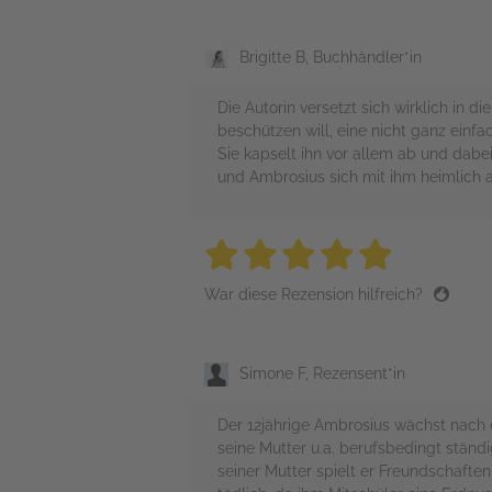
Brigitte B, Buchhändler*in
Die Autorin versetzt sich wirklich in 
beschützen will, eine nicht ganz einf
Sie kapselt ihn vor allem ab und dabe
und Ambrosius sich mit ihm heimlich a
5 stars
5 stars
5 stars
5 stars
5 sta
War diese Rezension hilfreich?
Simone F, Rezensent*in
Der 12jährige Ambrosius wächst nach de
seine Mutter u.a. berufsbedingt ständ
seiner Mutter spielt er Freundschaft