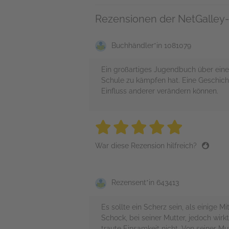
Rezensionen der NetGalley-
Buchhändler*in 1081079
Ein großartiges Jugendbuch über eine
Schule zu kämpfen hat. Eine Geschich
Einfluss anderer verändern können.
5 stars
5 stars
5 stars
5 stars
5 sta
War diese Rezension hilfreich?
Rezensent*in 643413
Es sollte ein Scherz sein, als einige
Schock, bei seiner Mutter, jedoch wir
traute Einsamkeit nicht. Von seiner M