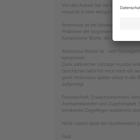
Von der Autorin hat mir bereits „Adr
verpackt in eine witzige und abenteuer
Ambrosius ist ein lebensnah gezeichne
Probleme der beginnen Pubertät. Seine
Komplizierte Worte, die dabei genann
Ambrosius Mutter ist … sehr fürsorgli
kompliziert.
Dank zahlreicher Umzüge musste Ambr
Geschichte hätte für mich noch ein w
gerät Ambrosius später selbst in die 
aufgezeigt.
Freundschaft, Erwachsenwerden, Verl
Anerkanntwerden und Zugehörigkeit. S
erhobenen Zeigefinger auskommt aber 
Nicht zuletzt dank der facettenreich 
Fazit