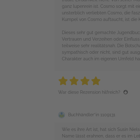
ganz lupenrein ist. Cosmo sorgt mit 
unsterblich verliebten Cosmo, die fa
Kumpel von Cosmo auftaucht, ist die 
Dieses sehr gut gemachte Jugendbuch 
Vertrauen und Verzeihen oder Einfluss
teilweise sehr realitätsnah. Die Botsc
sympathisch oder nicht, sind gut ausg
Charakter auch im eigenen Umfeld hab
4 stars
4 stars
4 stars
4 stars
4 sta
War diese Rezension hilfreich?
Buchhändler*in 1109131
Wie es ihre Art ist, hat sich Susin Ni
Name lässt erahnen, dass er es im Leb