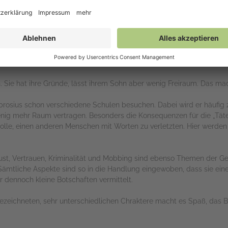
esse unbekannt“ richtig gut gefallen. Auch „Peanuts und andere Kat
lustige Story daher.
ter Charakter. Er nimmt als Ich-Erzähler kein Blatt vor den Mund. Oh
 Begeisterung für Scrabble zieht sich durch die Geschichte und wir
t werden, finden sich am Ende des Buches in einem kleinen Glossar w
ch. Sie hat ihre Gründe, lässt ihrem Sohn aber wenig Freiraum. Das m
osius schon verschiedene Schulen besuchen. Dabei wird er häufig 
enig mehr Raum vertragen. Besonders die Konsequenzen für die „Täte
Rolle, einen anderen Menschen mit Worten zu verletzten. Hier werden
ust, Vertrauen, Kriminalität und Mobbing sind ebenso Themen der G
ämtliche Aspekte sind so in die Handlung eingewoben, dass sie ein
dennoch kleine Botschaften vermittelt.
gezeichneten, sehr unterschiedlichen Chraktere macht es Spaß, das B