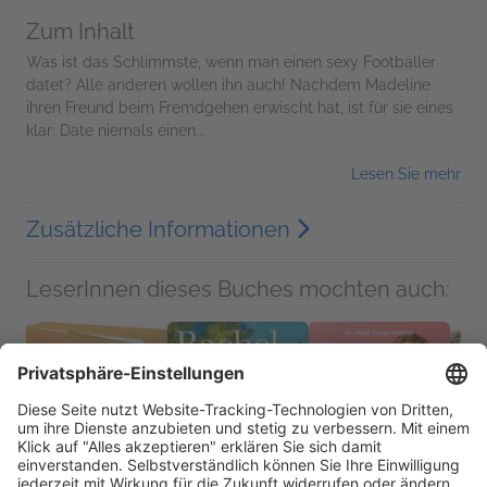
Zum Inhalt
Was ist das Schlimmste, wenn man einen sexy Footballer
datet? Alle anderen wollen ihn auch! Nachdem Madeline
ihren Freund beim Fremdgehen erwischt hat, ist für sie eines
klar: Date niemals einen...
Lesen Sie mehr
Zusätzliche Informationen
LeserInnen dieses Buches mochten auch: