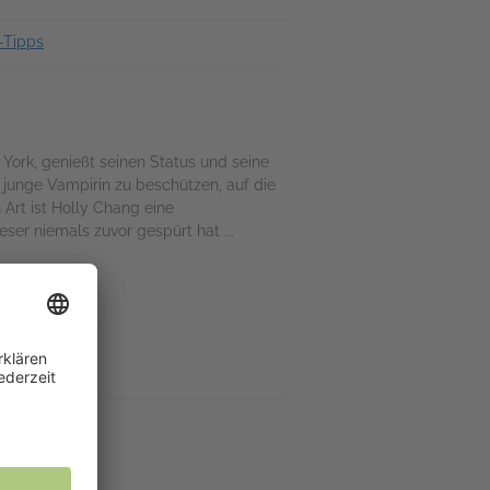
-Tipps
ork, genießt seinen Status und seine
 junge Vampirin zu beschützen, auf die
 Art ist Holly Chang eine
er niemals zuvor gespürt hat ...