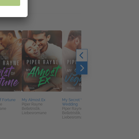
f Fortune
My Almost Ex
My Secret Vegas
My Sexy Famous Riv
ne
Piper Rayne
Wedding
Piper Rayne
ane
Belletristik,
Piper Rayne
Belletristik,
Liebesromane
Belletristik,
Liebesromane
Liebesromane