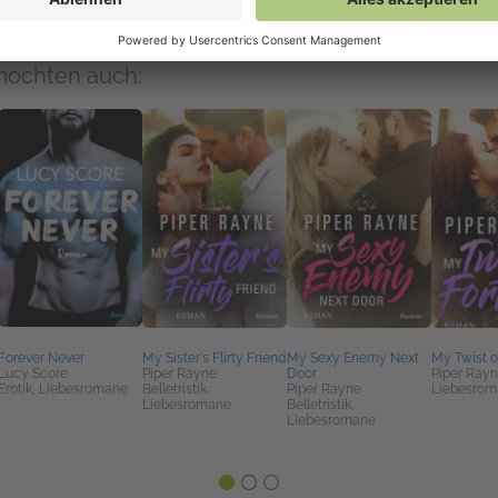
mochten auch:
Forever Never
My Sister's Flirty Friend
My Sexy Enemy Next
My Twist o
Lucy Score
Piper Rayne
Door
Piper Ray
Erotik, Liebesromane
Belletristik,
Piper Rayne
Liebesrom
Liebesromane
Belletristik,
Liebesromane