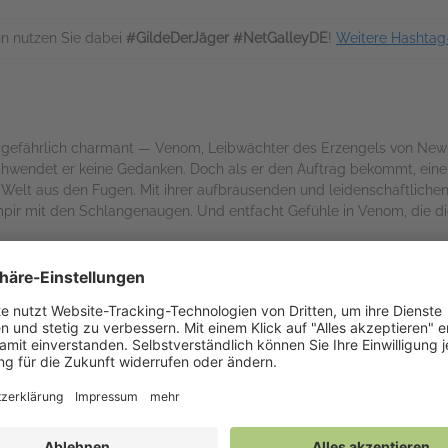
n nutzen Sie dabei
#GildeDerJäger #NetGalleyDE
!
Weitere Hashtag
gefährlich charmant — Venom, Leibwächter des Erzengels von New Y
rschwendet er keine Gedanken. Doch als er den Auftrag bekommt, eine
e Welt aus den Fugen. Mit ihrer aufbrausenden und leidenschaftlichen
ir mit den Schlangenaugen. Und entfacht Gefühle in Venom, die dies
nder — perfekt!"
The Alliterates
n Nalini Singh