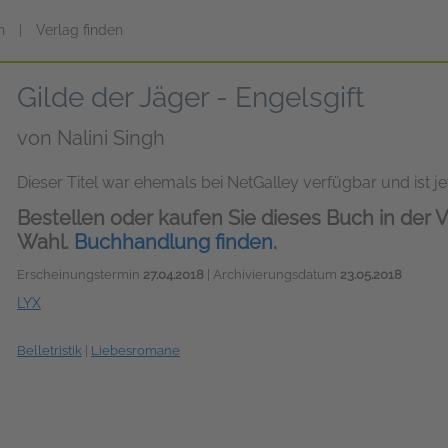
n
|
Verlag finden
Gilde der Jäger - Engelsgift
von
Nalini Singh
Dieser Titel war ehemals bei NetGalley verfügbar und ist jet
Bestellen oder kaufen Sie dieses Buch in der V
Wahl.
Buchhandlung finden.
Erscheinungstermin
27.04.2018
| Archivierungsdatum
23.05.2018
LYX
Belletristik
|
Liebesromane