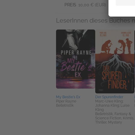
PREIS
10,00 € (EUR)
LeserInnen dieses Buches 
My Bestie's Ex
Der Spurenfinder
Piper Rayne
Marc-Uwe Kling;
Belletristik
Johanna Kling; Luise
Kling
Belletristik, Fantasy &
Science Fiction, Krimis,
Thriller, Mystery