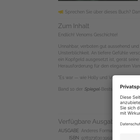
Sprechen Sie über dieses Buch? Dan
Zum Inhalt
Endlich! Venoms Geschichte!
Unnahbar, verboten gut aussehend und 
Unsterblichkeit. An tiefere Gefühle ve
ein Kopfgeld ausgesetzt ist, gerät sein
Herausforderung für den eleganten Vamp
"Es war — wie Holly und Venom füreina
Band 10 der
Spiegel
-Bestseller-Reihe vo
Verfügbare Ausgaben
AUSGABE
Anderes Format
ISBN
9783736303959