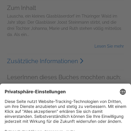
Zum Inhalt
Lauscha, ein kleines Glasbläserdorf im Thüringer Wald im
Jahr 1890: Der Glasbläser Joost Steinmann stirbt, und die
drei Töchter Johanna, Marie und Ruth stehen völlig mittellos
da. Als ein...
Lesen Sie mehr
Zusätzliche Informationen
LeserInnen dieses Buches mochten auch: