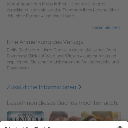
Kampf gegen den Krebs in ihren Heimatort Littletree
zurückkehrt, steht sie vor den Trümmern ihres Lebens. Ohne
Job, ohne Partner – und ohne Haare...
Lesen Sie mehr
Eine Anmerkung des Verlags
Emily Bold lebt mit ihrer Familie in einem idyllischen Ort in
Bayern mit Blick auf Wald und Wiesen – äußerst ruhig und
inspirierend. Sie schreibt Liebesromane für Jugendliche und
Erwachsene.
Zusätzliche Informationen
LeserInnen dieses Buches mochten auch: