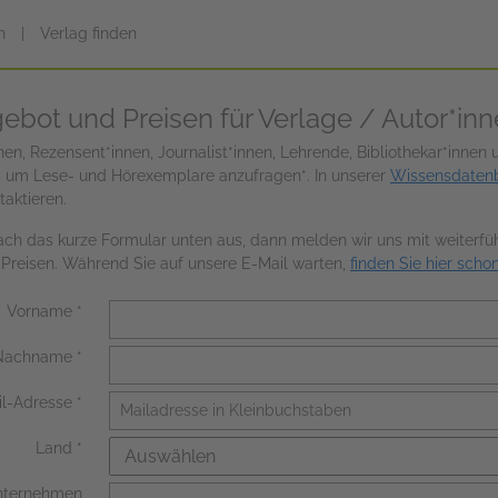
n
|
Verlag finden
ebot und Preisen für Verlage / Autor*in
en, Rezensent*innen, Journalist*innen, Lehrende, Bibliothekar*innen
, um Lese- und Hörexemplare anzufragen*. In unserer
Wissensdaten
aktieren.
nfach das kurze Formular unten aus, dann melden wir uns mit weiterf
 Preisen. Während Sie auf unsere E-Mail warten,
finden Sie hier scho
Vorname
Nachname
il-Adresse
Land
nternehmen