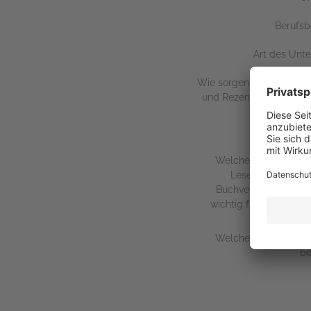
Berufsb
Art des Un
Wie sorgen Sie aktuell f
und Rezensionen zu Ihr
Welche Gruppen prof
Leser*innen sind 
Buchveröffentlichun
wichtig für Sie? Wie e
diese Grupp
Welche Fragen könne
be