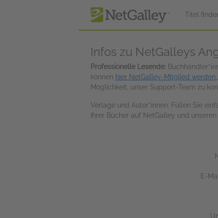
zum Hauptinhalt springen
Titel finde
Infos zu NetGalleys Ang
Professionelle Lesende:
Buchhändler*inn
können
hier NetGalley-Mitglied werden,
Möglichkeit, unser Support-Team zu kont
Verlage und Autor*innen: Füllen Sie ei
Ihrer Bücher auf NetGalley und unseren
E-Ma
U