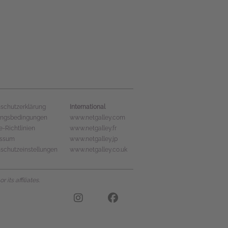
International
schutzerklärung
ungsbedingungen
www.netgalley.com
e-Richtlinien
www.netgalley.fr
essum
www.netgalley.jp
schutzeinstellungen
www.netgalley.co.uk
its affiliates.