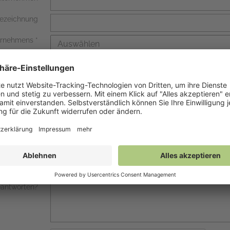
ezeichnung
ternehmens
ür Feedback
en Büchern?
essioneller
rund um die
g besonders
rreichen Sie
en aktuell?
n wir Ihnen
antworten?