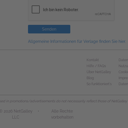
Senden
Allgemeine Informationen für Verlage finden Sie hier.
Kontakt
Daten
Hilfe / FAQs
Nutz
Über NetGalley
Cooki
Blog
Impr
So funktioniert's
Daten
d in promotions/advertisements do not necessarily reflect those of NetGalley or 
© 2026 NetGalley
•
Alle Rechte
LLC
vorbehalten