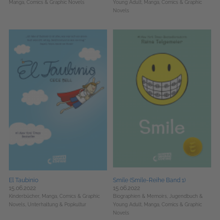
Manga, Comics & Graphic Novels
Young Adult,
Manga, Comics & Graphic
Novels
El Taubinio
Smile (Smile-Reihe Band 1)
15.06.2022
15.06.2022
Kinderbücher,
Manga, Comics & Graphic
Biographien & Memoirs,
Jugendbuch &
Novels,
Unterhaltung & Popkultur
Young Adult,
Manga, Comics & Graphic
Novels