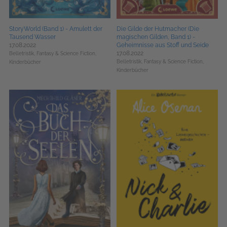
StoryWorld (Band 1) - Amulett der
Die Gilde der Hutmacher (Die
Tausend Wasser
magischen Gilden, Band 1) -
17.08.2022
Geheimnisse aus Stoff und Seide
17.08.2022
Belletristik,
Fantasy & Science Fiction,
Belletristik,
Fantasy & Science Fiction,
Kinderbücher
Kinderbücher