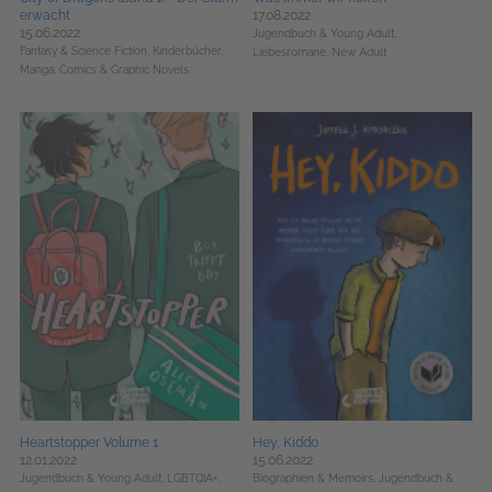
erwacht
17.08.2022
15.06.2022
Jugendbuch & Young Adult,
Fantasy & Science Fiction,
Kinderbücher,
Liebesromane,
New Adult
Manga, Comics & Graphic Novels
Heartstopper Volume 1
Hey, Kiddo
12.01.2022
15.06.2022
Jugendbuch & Young Adult,
LGBTQIA+,
Biographien & Memoirs,
Jugendbuch &