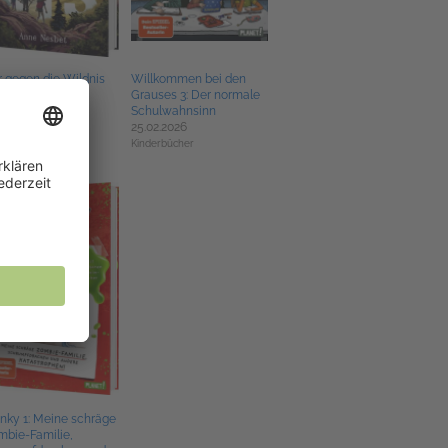
 gegen die Wildnis
Willkommen bei den
03.2026
Grauses 3: Der normale
Schulwahnsinn
derbücher
25.02.2026
Kinderbücher
nky 1: Meine schräge
mbie-Familie,