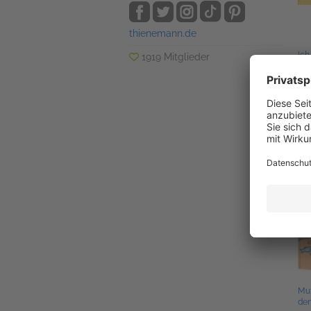
thienemann.de
Ich
1919 Mitglieder
30.
Kin
Kin
Muf
den