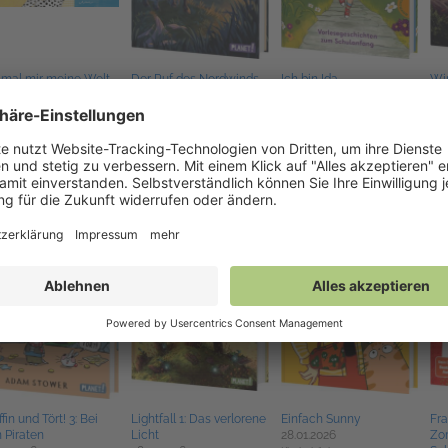
 mal mir meine Welt
Der Ruf des Nordwinds
Ich bin Ida
Wir
05.2026
30.05.2026
24.03.2026
24.
derbücher,
Sachbücher für
Kinderbücher
Kinderbücher
Kin
der
fin und Tört! 3: Bei
Lightfall 1: Das verlorene
Einfach Sunny
Fra
 Piraten
Licht
28.01.2026
Zo