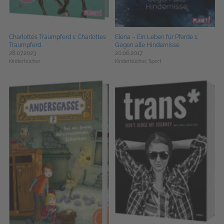
Charlottes Traumpferd 1: Charlottes
Elena – Ein Leben für Pferde 1:
Traumpferd
Gegen alle Hindernisse
28.07.2023
20.06.2017
Kinderbücher
Kinderbücher,
Sport