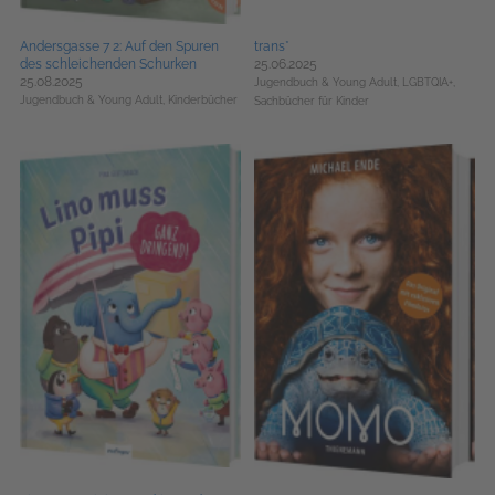
Andersgasse 7 2: Auf den Spuren
trans*
des schleichenden Schurken
25.06.2025
25.08.2025
Jugendbuch & Young Adult,
LGBTQIA+,
Jugendbuch & Young Adult,
Kinderbücher
Sachbücher für Kinder