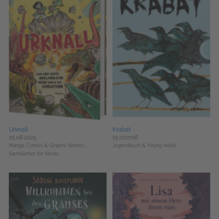
Urknall
Krabat
25.08.2025
15.07.2016
Manga, Comics & Graphic Novels,
Jugendbuch & Young Adult
Sachbücher für Kinder