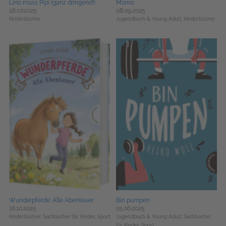
Lino muss Pipi (ganz dringend!)
Momo
28.07.2025
08.09.2025
Kinderbücher
Jugendbuch & Young Adult,
Kinderbücher
Wunderpferde: Alle Abenteuer
Bin pumpen
18.10.2025
25.06.2025
Kinderbücher,
Sachbücher für Kinder,
Sport
Jugendbuch & Young Adult,
Sachbücher
für Kinder,
Sport