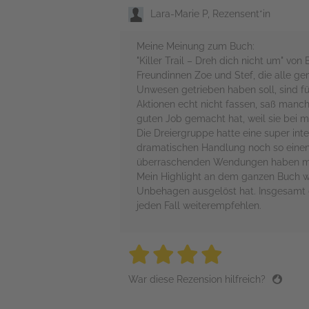
Lara-Marie P, Rezensent*in
Meine Meinung zum Buch:
"Killer Trail – Dreh dich nicht um" v
Freundinnen Zoe und Stef, die alle ge
Unwesen getrieben haben soll, sind fü
Aktionen echt nicht fassen, saß manc
guten Job gemacht hat, weil sie bei m
Die Dreiergruppe hatte eine super in
dramatischen Handlung noch so einen 
überraschenden Wendungen haben mic
Mein Highlight an dem ganzen Buch wa
Unbehagen ausgelöst hat. Insgesamt ge
jeden Fall weiterempfehlen.
4 stars
4 stars
4 stars
4 stars
4 sta
War diese Rezension hilfreich?