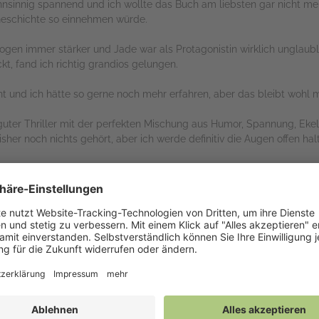
nsinnig spannend und ich wollte das Buch am liebsten gar nicht meh
 Geschichte so einnehmen würde.
n immer stärker und Jade war als Protagonistin wirklich unglaubli
kt, fand ich richtig grandios gelungen.
 und ich hätte so gerne noch mehr erfahren, aber das bleibt wohl m
uter Thriller mit der perfekten Mischung aus Humor, Spannung, Ekel 
isher noch nichts gehört, aber ich werde definitiv die Augen offen hal
rs
sen. Ich Stelle mir die Situation wirklich grauenhaft vor. Muss ab