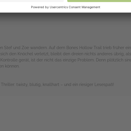
ber die Geschichte nicht weniger spannend. Klare Empfehlung
n Stef und Zoe wandern. Auf dem Bones Hollow Trail trieb früher ein
sich den Knöchel verletzt, bleibt den dreien nichts anderes übrig, als
 Kontrolle gerät, ist der nicht das einzige Problem. Denn plötzlich si
uen können.
riller: twisty, blutig, knallhart – und ein riesiger Lesespaß!
rs