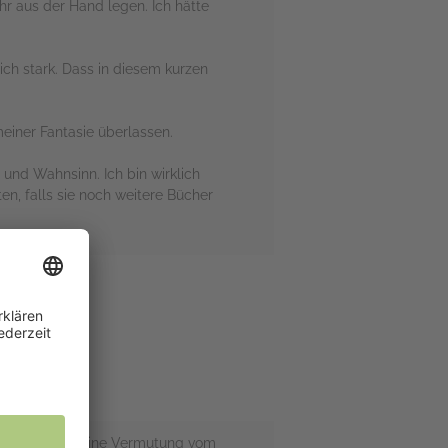
r aus der Hand legen. Ich hätte
ch stark. Dass in diesem kurzen
einer Fantasie überlassen.
und Wahnsinn. Ich bin wirklich
ten, falls sie noch weitere Bücher
er sagen das meine Vermutung vom