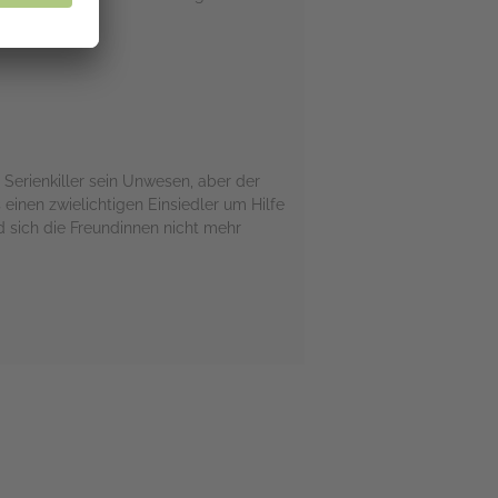
 Serienkiller sein Unwesen, aber der
 einen zwielichtigen Einsiedler um Hilfe
nd sich die Freundinnen nicht mehr