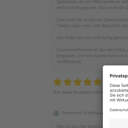
Spätestens ab der Mitte wurde es wah
ehrlich nicht gedacht, dass mich die
Zum Ende hin wurde der Spannungsboge
Thriller sogar noch eine Botschaft stec
Das Ende hat mich echt fertig gemacht
Zusammenfassend ist das ein richtig g
begeistert. Von der Autorin hatte ich b
veröffentlicht.
5 stars
5 stars
5 stars
5 stars
5 sta
War diese Rezension hilfreich?
Rezensent*in 2086544
Man ist das mal wieder spannend gewe