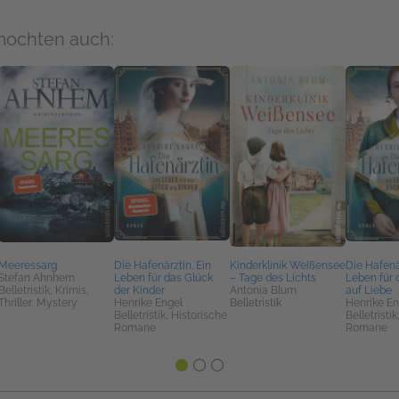
mochten auch:
Meeressarg
Die Hafenärztin. Ein
Kinderklinik Weißensee
Die Hafenär
Stefan Ahnhem
Leben für das Glück
– Tage des Lichts
Leben für 
Belletristik, Krimis,
der Kinder
Antonia Blum
auf Liebe
Thriller, Mystery
Henrike Engel
Belletristik
Henrike En
Belletristik, Historische
Belletristi
Romane
Romane