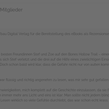
Mitglieder
au Digital Verlag für die Bereitstellung des eBooks als Rezensions
esten Freundinnen Stef und Zoe auf den Bones Hollow Trail – einen O
 sich Stef verletzt und die drei auf die Hilfe eines zwielichtigen Ein
 Doch schon bald wird klar, dass die Gefahr nicht nur von außen k
 war flüssig und richtig angenehm zu lesen, was mir sehr gut gefallen
wierigkeiten, mich komplett auf die Geschichte einzulassen, da sie f
h immer mehr ans Licht und eins ist klar: Man sollte nicht jedem blin
esen wirklich so viele Gefühle durchlebt, das war schon echt krass.