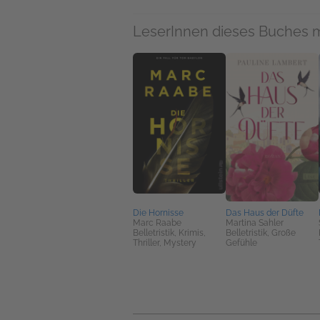
LeserInnen dieses Buches 
Die Hornisse
Das Haus der Düfte
Marc Raabe
Martina Sahler
Belletristik, Krimis,
Belletristik, Große
Thriller, Mystery
Gefühle