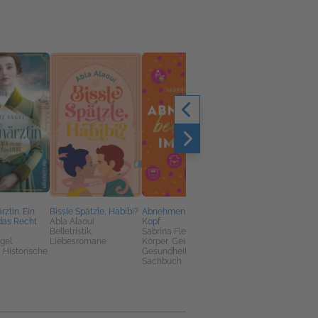
ztin. Ein
Bissle Spätzle, Habibi?
Abnehmen beginnt im
Die Kinder von
das Recht
Abla Alaoui
Kopf
Schönbrunn
Belletristik,
Sabrina Fleisch
Beate Maly
gel
Liebesromane
Körper, Geist &
Belletristik, Historisc
k, Historische
Gesundheit, Ratgeber,
Romane
Sachbuch