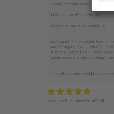
Anfang bestätigt wurde. Das macht a
Inhaltsangabe (Quelle Amazon)
Verrate niemals einen Serienkiller.
Jade geht mit ihren besten Freundinne
wurde längst gefasst – oder? Als Stef 
zu bitten. Doch als die Situation außer
sicher, ob sie einander überhaupt tra
Eine wilde Achterbahnfahrt von einem Th
5 stars
5 stars
5 stars
5 stars
5 sta
War diese Rezension hilfreich?