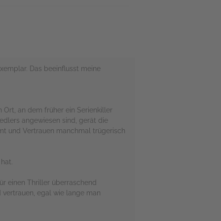
exemplar. Das beeinflusst meine
rt, an dem früher ein Serienkiller
siedlers angewiesen sind, gerät die
ommt und Vertrauen manchmal trügerisch
 hat.
ür einen Thriller überraschend
d vertrauen, egal wie lange man