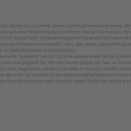
on Eliza Jabore war spannend, überraschend und nervenaufreibend. Die
meinsam einen Wandertrip auf dem Bones Hollow Trail machen, auf de
r mich absolut keine Sympathieträgerinnen gewesen. Sie haben mich 
hmal kopfschüttelnd vor meinem Tolino, aber genau das hat mir geze
ir so starke Emotionen auslösen konnte.
teressante, regelrecht toxische Dynamik untereinander die der ganz
extra Kick gegeben hat. Manche Szenen gingen mir zwar ein bisschen
h echt umgehauen und das Ende habe ich so auch definitiv nicht
r das mehr als unheimliche und abgeschiedene Setting mitten im Wa
sehen kann ich also sagen fand ich diesen Thriller hier richtig gut
rs