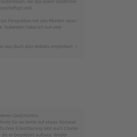
sstenfällen, die das kleine Städtchen
beschäftigt sind.
Harrys Perspektive mit den Morden umso
e. Außerdem habe ich nun eine
nn das Buch also definitiv empfehlen. ✨
deren Gedchichten...
Annie für sie beide auf etwas Abstand
u ihrer Erleichterung lebt auch Charlie
 die er begeistert aufbaut. Weder