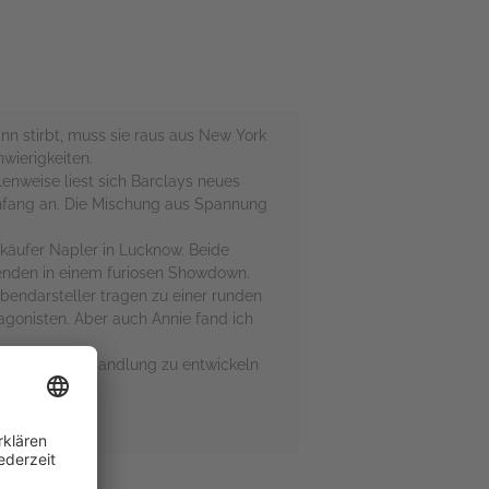
nn stirbt, muss sie raus aus New York
hwierigkeiten.
lenweise liest sich Barclays neues
 Anfang an. Die Mischung aus Spannung
rkäufer Napler in Lucknow. Beide
enden in einem furiosen Showdown.
bendarsteller tragen zu einer runden
agonisten. Aber auch Annie fand ich
end Zeit, die Handlung zu entwickeln