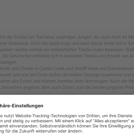
sich die Schuld am Tod eines 10jährigen Jungen. Als auch noch ihr Ma
ner Kleinstadt. Doch die Idylle trügt und bald steckt Annie tief in Sc
ielen“ wieder einmal als meisterhafter Thriller-Autor bewiesen. Stel
g. Die Geschichte entfaltet sich in rasantem Tempo und fesselt von
gelungen.
Annie und Charlie in Castle Creek und Sheriff Hook und Eisenbahnve
fesselt und erst am Ende laufen die beiden Stränge zusammen und 
hatten alle Ecken und Kanten, konnten aber überzeugen. Auch die Ne
er besonders angetan, aber auch Dylan; also die beiden jüngsten Prot
, aber – oder gerade deshalb – sehr mitreißend. Er lässt sich genüg
ge – und die funktionieren.
rs