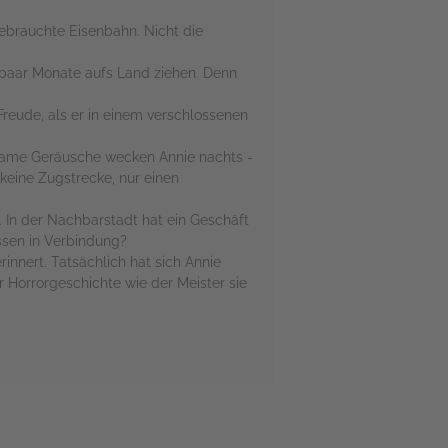
ebrauchte Eisenbahn. Nicht die
n paar Monate aufs Land ziehen. Denn
 Freude, als er in einem verschlossenen
tsame Geräusche wecken Annie nachts -
 keine Zugstrecke, nur einen
 In der Nachbarstadt hat ein Geschäft
ssen in Verbindung?
innert. Tatsächlich hat sich Annie
er Horrorgeschichte wie der Meister sie