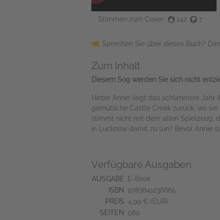
Stimmen zum Cover:
142
7
Sprechen Sie über dieses Buch? Dan
Zum Inhalt
Diesem Sog werden Sie sich nicht entzieh
Hinter Annie liegt das schlimmste Jahr 
gemütliche Castle Creek zurück, wo sie
stimmt nicht mit dem alten Spielzeug, 
in Lucknow damit zu tun? Bevor Annie s
Verfügbare Ausgaben
AUSGABE
E-Book
ISBN
9783841238665
PREIS
4,99 € (EUR)
SEITEN
560