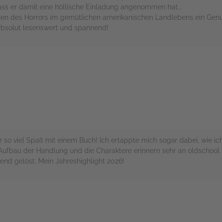
ass er damit eine höllische Einladung angenommen hat...
en des Horrors im gemütlichen amerikanischen Landlebens ein Genus
absolut lesenswert und spannend!
rs
 so viel Spaß mit einem Buch! Ich ertappte mich sogar dabei, wie ic
l, Aufbau der Handlung und die Charaktere erinnern sehr an oldscho
nd gelöst. Mein Jahreshighlight 2026!
rs