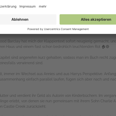
ood Barclay hat mich der Klappentext sofort neugierig gemacht, und
en Haus und einem fast schon bedrohlich leuchtenden Rot 🏠🔴
e Kapitel sind angenehm kurz gehalten, sodass man im Buch recht zü
inesfalls verwirrend sind.
teilt, immer im Wechsel aus Annies und aus Harrys Perspektive. Anfa
 Zusammenhang einfach parallel laufen, fügen sich aber nach und 
Mutter und verdient ihr Geld als Autorin von Kinderbüchern. Im verga
nge erlebt, von denen sie nun gemeinsam mit ihrem Sohn Charlie 
en Castle Creek zurückzieht.