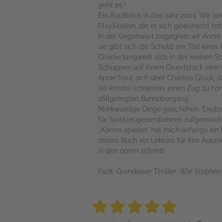
geht es?
Ein Rückblick in das Jahr 2001. Wir 
PlayStation, die er sich gewünscht h
In der Gegenwart begegnen wir Annie u
sie gibt sich die Schuld am Tod eines 
Charlie langweilt sich in der kleinen 
Schuppen auf ihrem Grundstück eine 
Annie freut sich über Charlies Glück
sie könnte schwören, einen Zug zu höre
stillgelegten Bahnübergang.
Merkwürdige Dinge geschehen. Explosi
für Spielzeugeisenbahnen aufgemacht.
„Komm spielen“ hat mich anfangs ein bi
dieses Buch als Lektüre für ihre Ausze
in den 90ern schrieb.
Fazit: Grandioser Thriller. Wie Stephen
5 stars
5 stars
5 stars
5 stars
5 sta