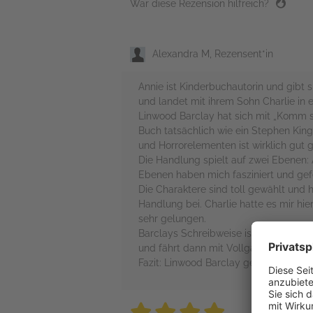
War diese Rezension hilfreich?
Alexandra M, Rezensent*in
Annie ist Kinderbuchautorin und gibt 
und landet mit ihrem Sohn Charlie in ei
Linwood Barclay hat sich mit „Komm sp
Buch tatsächlich wie ein Stephen Kin
und Horrorelementen ist wirklich gut 
Die Handlung spielt auf zwei Ebenen: 
Ebenen haben mich fasziniert und ge
Die Charaktere sind toll gewählt und 
Handlung bei. Charlie hatte es mir hi
sehr gelungen.
Barclays Schreibweise ist unaufgeregt
und fährt dann mit Vollgas ins Finale.
Fazit: Linwood Barclay geht andere We
4 stars
4 stars
4 stars
4 stars
4 sta