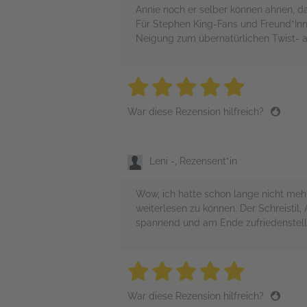
Annie noch er selber können ahnen, d
Für Stephen King-Fans und Freund*Inn
Neigung zum übernatürlichen Twist- 
5 stars
5 stars
5 stars
5 stars
5 sta
War diese Rezension hilfreich?
Leni -, Rezensent*in
Wow, ich hatte schon lange nicht mehr
weiterlesen zu können. Der Schreisti
spannend und am Ende zufriedenstelle
5 stars
5 stars
5 stars
5 stars
5 sta
War diese Rezension hilfreich?