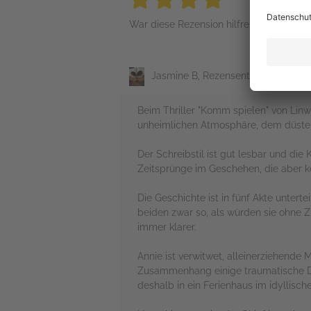
War diese Rezension hilfreich?
Jasmine B, Rezensent*in
Beim Thriller "Komm spielen" von Linw
unheimlichen Atmosphäre, dem düster
Der Schreibstil ist gut lesbar und di
Zeitsprünge im Geschehen, die aber ke
Die Geschichte ist in fünf Akte unter
beiden zwar so, als würden sie ohne
immer klarer.
Annie ist verwitwet, alleinerziehende 
Zusammenhang einige traumatische Di
deshalb in ein Ferienhaus im idyllisch