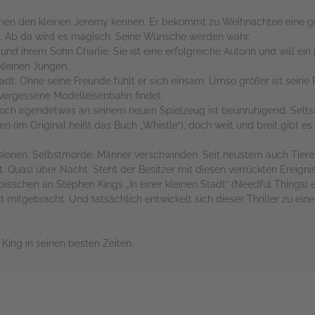
lernen den kleinen Jeremy kennen. Er bekommt zu Weihnachten eine g
at. Ab da wird es magisch. Seine Wünsche werden wahr.
nd ihrem Sohn Charlie. Sie ist eine erfolgreiche Autorin und will ei
kleinen Jungen.
Stadt. Ohne seine Freunde fühlt er sich einsam. Umso größer ist seine
vergessene Modelleisenbahn findet.
, doch irgendetwas an seinem neuen Spielzeug ist beunruhigend. Sel
n (im Original heißt das Buch „Whistle“), doch weit und breit gibt es
onen. Selbstmorde. Männer verschwinden. Seit neustem auch Tiere.
 Quasi über Nacht. Steht der Besitzer mit diesen verrückten Ereigni
sschen an Stephen Kings „In einer kleinen Stadt“ (Needful Things) er
it mitgebracht. Und tatsächlich entwickelt sich dieser Thriller zu ein
 King in seinen besten Zeiten.
rs