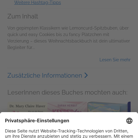
Weitere Hashtag-Tipps
Zum Inhalt
Von gepimpten Klassikern wie Lemoncurd-Spitzbuben, über
quick und easy Cookies bis zu fancy Plätzchen mit
Verzierung – dieses Weihnachtsbackbuch ist dein ultimativer
Begleiter für...
Lesen Sie mehr
Zusätzliche Informationen
LeserInnen dieses Buches mochten auch: