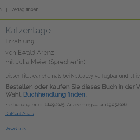
n
|
Verlag finden
Katzentage
Erzählung
von
Ewald Arenz
mit Julia Meier (Sprecher*in)
Dieser Titel war ehemals bei NetGalley verfügbar und ist jet
Bestellen oder kaufen Sie dieses Buch in der V
Wahl.
Buchhandlung finden.
Erscheinungstermin
16.09.2025
| Archivierungsdatum
19.05.2026
DuMont Audio
Belletristik