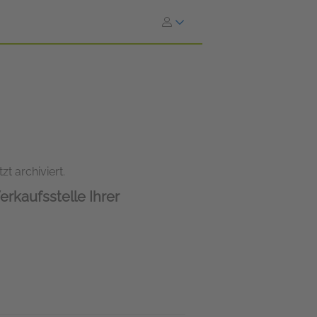
zt archiviert.
erkaufsstelle Ihrer