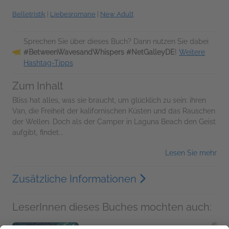
Belletristik
|
Liebesromane
|
New Adult
Sprechen Sie über dieses Buch? Dann nutzen Sie dabei
#BetweenWavesandWhispers #NetGalleyDE
!
Weitere
Hashtag-Tipps
Zum Inhalt
Bliss hat alles, was sie braucht, um glücklich zu sein: ihren
Van, die Freiheit der kalifornischen Küsten und das Rauschen
der Wellen. Doch als der Camper in Laguna Beach den Geist
aufgibt, findet...
Lesen Sie mehr
Zusätzliche Informationen
LeserInnen dieses Buches mochten auch: