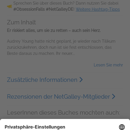
Sprechen Sie über dieses Buch? Dann nutzen Sie dabei
#ObsessionFalls #NetGalleyDE
!
Weitere Hashtag-Tipps
Zum Inhalt
Er riskiert alles, um sie zu retten – auch sein Herz.
Audrey Young hatte nicht geplant, je wieder nach Tilikum
zurückzukehren, doch nun ist sie fest entschlossen, das
Beste daraus zu machen. Ihr neuer...
Lesen Sie mehr
Zusätzliche Informationen
Rezensionen der NetGalley-Mitglieder
LeserInnen dieses Buches mochten auch: