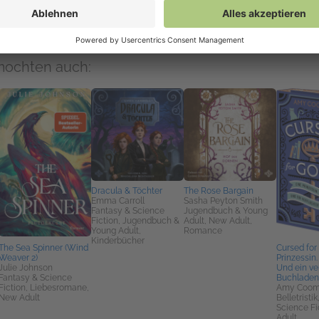
mochten auch:
Dracula & Töchter
The Rose Bargain
Emma Carroll
Sasha Peyton Smith
Fantasy & Science
Jugendbuch & Young
Fiction, Jugendbuch &
Adult, New Adult,
Young Adult,
Romance
Kinderbücher
The Sea Spinner (Wind
Cursed for
Weaver 2)
Prinzessin. 
Julie Johnson
Und ein ve
Fantasy & Science
Buchladen
Fiction, Liebesromane,
Amy Coo
New Adult
Belletristi
Science Fi
Adult