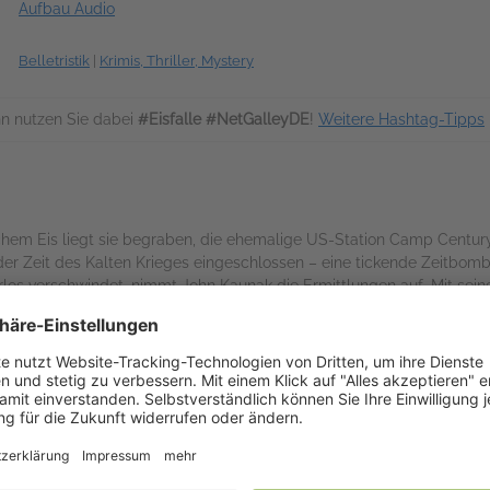
Aufbau Audio
Belletristik
|
Krimis, Thriller, Mystery
n nutzen Sie dabei
#Eisfalle #NetGalleyDE
!
Weitere Hashtag-Tipps
schem Eis liegt sie begraben, die ehemalige US-Station Camp Centur
 der Zeit des Kalten Krieges eingeschlossen – eine tickende Zeitbo
los verschwindet, nimmt John Kaunak die Ermittlungen auf. Mit seinem
 alles andere als verlassen ist. Ein Wettlauf gegen die Zeit beginnt.
rer:innen von Marc Elsberg und Andreas Brandhorst
Links
Auf NetGalley ver
Produktseite des Verlags
NetGalley Bücherregal A