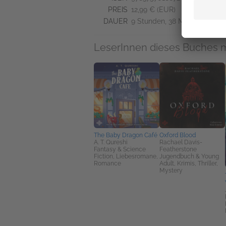
PREIS
12,99 € (EUR)
DAUER
9 Stunden, 38 Minuten
LeserInnen dieses Buches 
The Baby Dragon Café
Oxford Blood
A. T. Qureshi
Rachael Davis-
Fantasy & Science
Featherstone
Fiction, Liebesromane,
Jugendbuch & Young
Romance
Adult, Krimis, Thriller,
Mystery