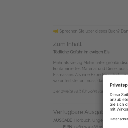
Sprechen Sie über dieses Buch? Dan
Zum Inhalt
Tödliche Gefahr im ewigen Eis.
Mehr als vierzig Meter unter grönländi
kontaminiertes Material und Diesel aus
Eismassen. Als eine Expedition dort spur
wo er feststellen muss, dass die Station
Der zweite Fall für John Kaunak: für Hö
Verfügbare Ausgaben
AUSGABE
Hörbuch, Ungekürzt
ISBN
9783757018672