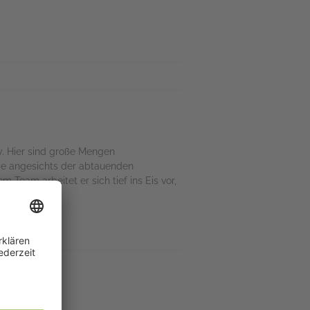
y. Hier sind große Mengen
mbe angesichts der abtauenden
 Team arbeitet er sich tief ins Eis vor,
fügbar
pp
(AUDIO)