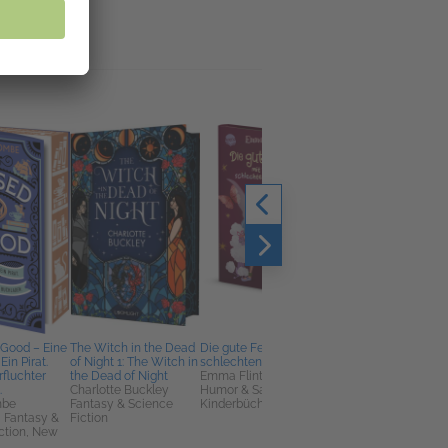
 Good – Eine
The Witch in the Dead
Die gute Fee mit der
Verschworen
Ein Pirat.
of Night 1: The Witch in
schlechten Laune
Eva Björg Ægisdóttir
rfluchter
the Dead of Night
Emma Flint
Belletristik, Krimis,
.
Charlotte Buckley
Humor & Satire,
Thriller, Mystery
mbe
Fantasy & Science
Kinderbücher
k, Fantasy &
Fiction
ction, New