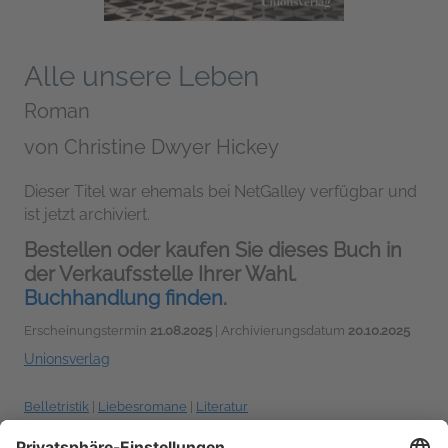
Alle unsere Leben
Roman
von
Christine Dwyer Hickey
Dieser Titel war ehemals bei NetGalley verfügbar und
ist jetzt archiviert.
Bestellen oder kaufen Sie dieses Buch in
der Verkaufsstelle Ihrer Wahl.
Buchhandlung finden.
Erscheinungstermin
21.08.2025
| Archivierungsdatum
20.10.2025
Unionsverlag
Belletristik
|
Liebesromane
|
Literatur