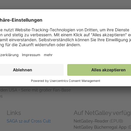
n nutzen Sie dabei
#Saga12 #NetGalleyDE
!
Weitere Hashtag-Tipps
de Allianzen Die Zuflucht auf dem Zirkusboot bietet Alana, Hazel u
ine Kreuzfahrt: Alana hat alle Hände voll zu tun als Security an Bord
ine neue Verbündete kennen. Der Trubel auf dem Schiff geht an Knappe
 royalen Abstammung. Auch Der Wille und Gwendolyn leiden unter d
nn verharren, als das Roboterkönigreich eine neue Allianz schmiede
na Staples steht für unsere Helden alles auf dem Spiel.
s
n den USA • Serie mit großer Fan-Base
es
Links
Auf NetGalley verfüg
SAGA 12 auf Cross Cult
NetGalley-Reader
(EPUB)
NetGalley Bücherregal App
(