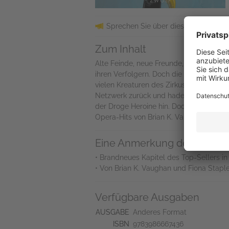
Sprechen Sie über dieses Buch? Dan
Zum Inhalt
Alte Feinde, neue Freunde, überraschen
ihren Verfolgern. Doch die Reise ist ke
vielen Kreaturen des Zirkus und lernt e
Netzwerk zurück und hadert mit seiner
der Droge Heroine hin. Doch niemand ka
Opera-Hits von Brian K. Vaughan und Fio
Eine Anmerkung des Verlag
• Brandneues Kapitel des Top-Sellers i
• Von Brian K. Vaughan und Fiona Stapl
Verfügbare Ausgaben
AUSGABE
Anderes Format
ISBN
9783986667436