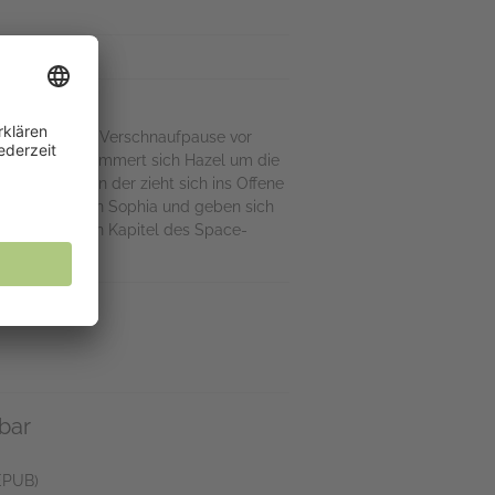
nd Knappe eine Verschnaufpause vor
. Unterdessen kümmert sich Hazel um die
 vorbei, denn der zieht sich ins Offene
em Verlust von Sophia und geben sich
t … Im neuesten Kapitel des Space-
bar
EPUB)