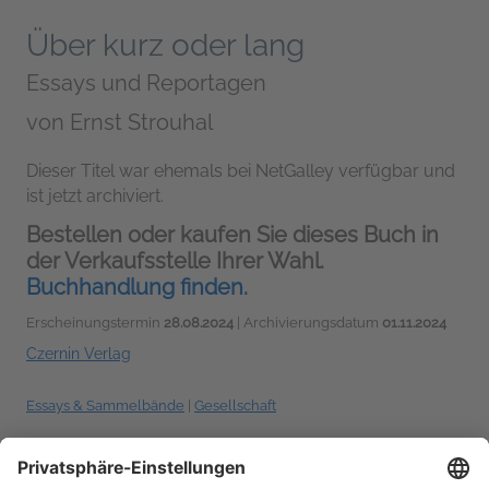
Über kurz oder lang
Essays und Reportagen
von
Ernst Strouhal
Dieser Titel war ehemals bei NetGalley verfügbar und
ist jetzt archiviert.
Bestellen oder kaufen Sie dieses Buch in
der Verkaufsstelle Ihrer Wahl.
Buchhandlung finden.
Erscheinungstermin
28.08.2024
| Archivierungsdatum
01.11.2024
Czernin Verlag
Essays & Sammelbände
|
Gesellschaft
Sprechen Sie über dieses Buch? Dann nutzen Sie dabei
#Überkurzoderlang #NetGalleyDE
!
Weitere Hashtag-