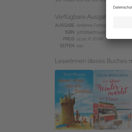
Wir freuen uns auf Ihre Rückmeldung.
Verfügbare Ausgaben
AUSGABE
Anderes Format
ISBN
9783895611445
PREIS
22,00 € (EUR)
SEITEN
240
LeserInnen dieses Buches 