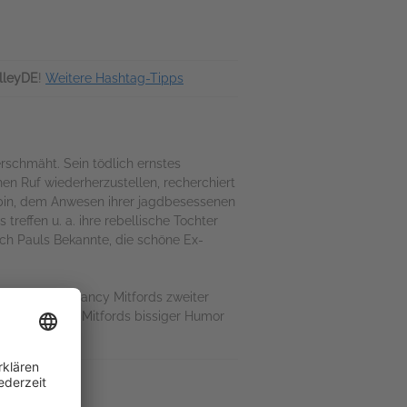
lleyDE
!
Weitere Hashtag-Tipps
erschmäht. Sein tödlich ernstes
en Ruf wiederherzustellen, recherchiert
Bobbin, dem Anwesen ihrer jagdbesessenen
reffen u. a. ihre rebellische Tochter
ch Pauls Bekannte, die schöne Ex-
ie Lektüre: Nancy Mitfords zweiter
mmer) Schönen. Mitfords bissiger Humor