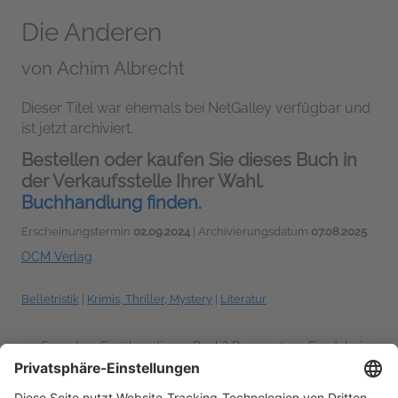
Die Anderen
von
Achim Albrecht
Dieser Titel war ehemals bei NetGalley verfügbar und
ist jetzt archiviert.
Bestellen oder kaufen Sie dieses Buch in
der Verkaufsstelle Ihrer Wahl.
Buchhandlung finden.
Erscheinungstermin
02.09.2024
| Archivierungsdatum
07.08.2025
OCM Verlag
Belletristik
|
Krimis, Thriller, Mystery
|
Literatur
Sprechen Sie über dieses Buch? Dann nutzen Sie dabei
#DieAnderen #NetGalleyDE
!
Weitere Hashtag-Tipps