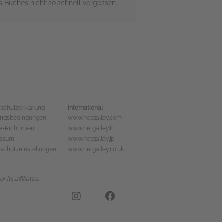
 Buches nicht so schnell vergessen.
International
schutzerklärung
ungsbedingungen
www.netgalley.com
e-Richtlinien
www.netgalley.fr
essum
www.netgalley.jp
schutzeinstellungen
www.netgalley.co.uk
its affiliates.