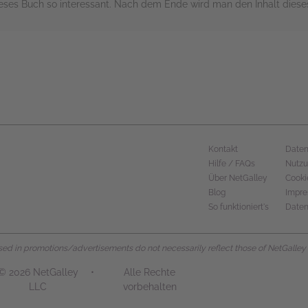
eses Buch so interessant. Nach dem Ende wird man den Inhalt dieses
rs
Kontakt
Daten
Hilfe / FAQs
Nutz
Über NetGalley
Cooki
Blog
Impr
So funktioniert's
Daten
d in promotions/advertisements do not necessarily reflect those of NetGalley or 
© 2026 NetGalley
•
Alle Rechte
LLC
vorbehalten