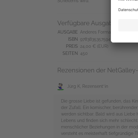
Scheiterns wird.
Verfügbare Ausgaben
AUSGABE
Anderes Format
ISBN
9783835357594
PREIS
24,00 € (EUR)
SEITEN
450
Rezensionen der NetGalley-
Jürg K, Rezensent*in
Die grosse Liebe ist gefunden, das Ki
der Zufall. Ein komischer, berührend
werden sichtbar. Bald wird aus Liebe
Lebens und finden sich mehr schlecht 
menschlicher Beziehungen in der moder
versteht es meisterhaft tiefgründige