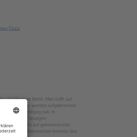
tag-Tipps
der Wahlheimat Berlin. Man hofft auf
gige Rollenbilder werden aufgebrochen,
ch ist die Trennung nah. In
ie sich in der heutigen
 und deren Leben auf geheimnisvolle
ern in diesem literarischen Kosmos des