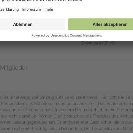
Links
Auf NetGalley ver
http://www.romangraf.ch/
NetGalley Bücherregal Ap
An Kindle senden
(EPUB)
Download
(EPUB)
Mitglieder
nd ist unterwegs, der Umzug aufs Land steht bevor. Hier hofft man au
er Roman über das Scheitern in und an unserer Zeit. Das Scheitern 
 Hass und die Trennung naht. In diesem Buch durchleben die Protagon
als recht damit ab. Roman Graf, beleuchtet die Fragilität des Wohl
nen Leistungsgesellschaft. Er entfaltet eine Geschichte, die provoka
 Themen mit einer Leichtigkeit zu behandeln. Der Leser wird zum Na