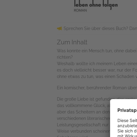
Sprechen Sie über dieses Buch? Dan
Zum Inhalt
Was konnte ein Mensch tun, ohne dabe
richten?
Weshalb wollte ich meinem Leben einen
es doch vielleicht besser war, nur der 
ohne etwas zu tun, was einen Schaden 
Ein komischer, berührender Roman über d
Die große Liebe ist gefunden, das erste
das vollkommene Glück, aber vollkommen
aber das Scheitern an den Herausforderu
verschiedenen literarischen Fragmenten 
Leistungsgesellschaft nur schwer zurech
Weise verbunden scheinen – beinahe so 