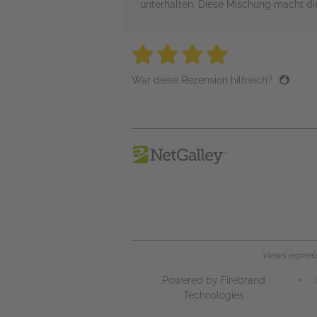
unterhalten. Diese Mischung macht di
4 stars
4 stars
4 stars
4 stars
4 sta
War diese Rezension hilfreich?
Views expresse
Powered by Firebrand
•
Technologies