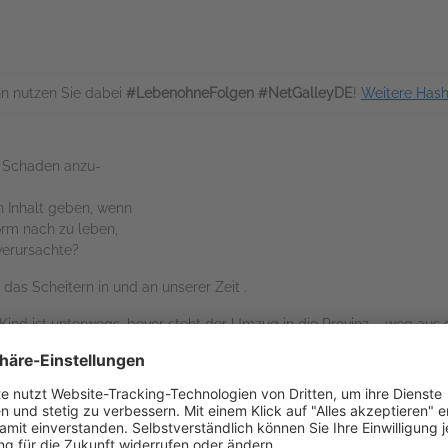
n nutzen Sie dabei
#LebenohneFolgen #NetGalleyDE
!
Weitere Hash
i Schaden anzu-
 Inhalt geben, wenn
Form nach zu leben,
verursachte?
as Scheitern in und an unserer Zeit .
 Kind ist unterwegs, bevor steht der Umzug in die Provinz – weg aus 
 ist nur der Zerfall: Beziehungen rücken in ein anderes Licht, gän
ngen des Lebens ist unausweichlich. Aus Liebe wird Hass und plötzli
werden Urkonflikte immer wieder neu durchlebt, mit Protagonisten, d
tfinden, die sich gleichen, die vielleicht miteinander verwandt sind
wie im Werk des großen Schriftstellers Roberto Cotti, der zum Fixst