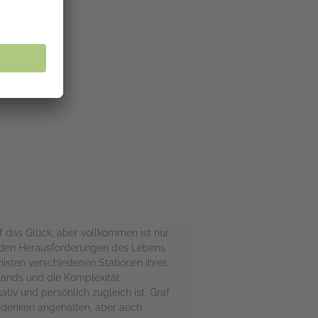
fügbar
p
(EPUB)
f das Glück, aber vollkommen ist nur
an den Herausforderungen des Lebens
isten verschiedenen Stationen ihres
stands und die Komplexität
tiv und persönlich zugleich ist. Graf
chdenken angehalten, aber auch