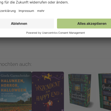
s
Links
Auf NetGall
Mehr zum Hörbuch »Star Bringer«
NetGalley Büche
mochten auch: