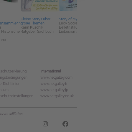
Kleine Storys über
Story of My Life
Before I met Supergir
ensammlerin
große Themen
Lucy Score
Rea Garvey
s
Karin Kuschik
Belletristik, Erotik,
Biographien &
k, Historische
Ratgeber, Sachbuch
Liebesromane
Memoirs, Kunst &
Photographie, Körper
ane
Geist & Gesundheit
International
schutzerklärung
ungsbedingungen
www.netgalley.com
e-Richtlinien
www.netgalley.fr
essum
www.netgalley.jp
schutzeinstellungen
www.netgalley.co.uk
its affiliates.