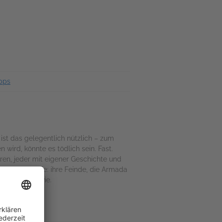
pps
 ist das gelegentlich nützlich – zum
n wird, könnte es tödlich sein. Fast.
n, jeder mit eigener Geschichte und
esamte Galaxie: ihre Feinde, die Armada
ten … irgendwie.
s Vergnügen.