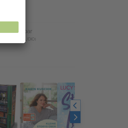
ey verfügbar
rregal App
(AUDIO)