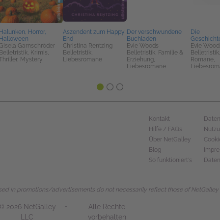
Halunken, Horror,
Aszendent zum Happy
Der verschwundene
Die
Halloween
End
Buchladen
Geschicht
Gisela Garnschröder
Christina Rentzing
Evie Woods
Evie Wood
Belletristik, Krimis,
Belletristik,
Belletristik, Familie &
Belletristi
Thriller, Mystery
Liebesromane
Erziehung,
Romane,
Liebesromane
Liebesrom
Kontakt
Daten
Hilfe / FAQs
Nutz
Über NetGalley
Cooki
Blog
Impr
So funktioniert's
Daten
d in promotions/advertisements do not necessarily reflect those of NetGalley or 
© 2026 NetGalley
•
Alle Rechte
LLC
vorbehalten