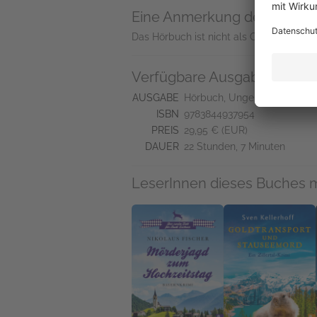
Eine Anmerkung des Verlag
Das Hörbuch ist nicht als CD erhältlich.
Verfügbare Ausgaben
AUSGABE
Hörbuch, Ungekürzt
ISBN
9783844937954
PREIS
29,95 € (EUR)
DAUER
22 Stunden, 7 Minuten
LeserInnen dieses Buches 