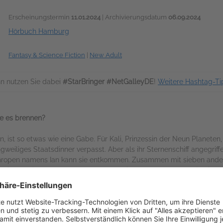
Erscheinungstermin
11.01.2024
| Archivierungsdatum
06.09.2024
Hörbuch Hamburg
Fantasy & Science Fiction
|
New Adult
n nutzen Sie dabei
#StarBringer #NetGalleyDE
!
Weitere Hashtag-Ti
ie es brennen?
n, ist so etwas wie eine Gabe. Für Kali, Prinzessin der Neun Planeten,
ngweiliges Staatsdinner verpasst. Aber als ihr Sternenschiff angegriffe
hropen namens Ian kann sie entkommen. Zusammen mit sieben andere
einen weiteren Tag zu überleben. Auf ihrer Flucht verfolgt sie die g
. Sie müssen entkommen – und nebenbei das verdammte Universum ret
t dieses Weltraumabenteuer ein rasantes, witziges und einzigartige