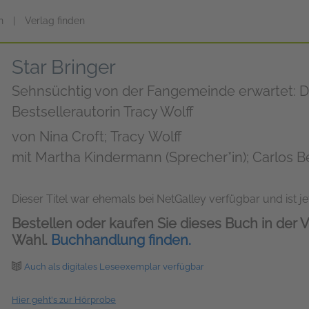
n
|
Verlag finden
Star Bringer
Sehnsüchtig von der Fangemeinde erwartet: 
Bestsellerautorin Tracy Wolff
von
Nina Croft; Tracy Wolff
mit Martha Kindermann (Sprecher*in); Carlos Be
Madiha Kelling-Bergner (Sprecher*in); Sandra V
Dieser Titel war ehemals bei NetGalley verfügbar und ist jet
Bestellen oder kaufen Sie dieses Buch in der V
Wahl.
Buchhandlung finden.
Auch als digitales Leseexemplar verfügbar
Hier geht's zur Hörprobe