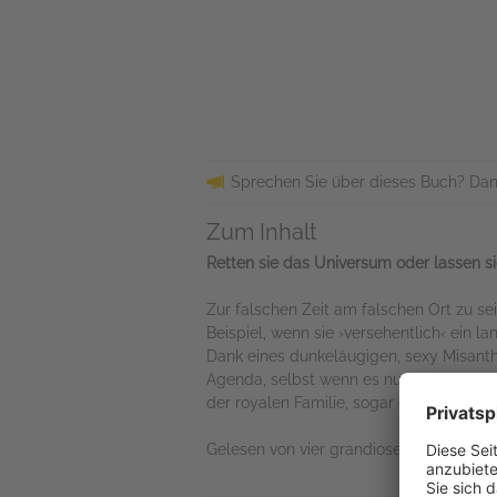
Sprechen Sie über dieses Buch? Dan
Zum Inhalt
Retten sie das Universum oder lassen s
Zur falschen Zeit am falschen Ort zu sei
Beispiel, wenn sie ›versehentlich‹ ein la
Dank eines dunkeläugigen, sexy Misant
Agenda, selbst wenn es nur darum geht, 
der royalen Familie, sogar die Kirche
Gelesen von vier grandiosen Stimmen is