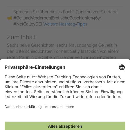
Sprechen Sie über dieses Buch? Dann nutzen Sie dabei
#GeilundVerdorben|ErotischeGeschichten4674
#NetGalleyDE
!
Weitere Hashtag-Tipps
Zum Inhalt
Sechs heiße Geschichten, sechs Mal unbändige Geilheit in
den unterschiedlichsten Formen: Sally lässt sich von einem
reifen Mann in die Geheimnisse der Verführung einweihen,
drei Paare spielen ein...
Lesen Sie mehr
Eine Anmerkung des Verlags
Wir achten darauf, dass Ihr Profil vollständig ausgefüllt ist.
Wenn Du keine E-Mail Adresse hinterlegt hast, beliefern wir
Dir Dich nicht!
Unabhängig von Deiner eigenen Bloggreichweite ist bei...