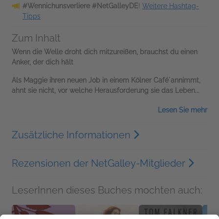
#Wennichunsverliere #NetGalleyDE
!
Weitere Hashtag-
Tipps
Zum Inhalt
Wenn die Welle droht dich mitzureißen, brauchst du einen
Anker, der dich hält
Als Maggie ihren neuen Job in einem Kölner Café́ annimmt,
ahnt sie nicht, vor welche Herausforderung sie das Leben...
Lesen Sie mehr
Zusätzliche Informationen
Rezensionen der NetGalley-Mitglieder
LeserInnen dieses Buches mochten auch: