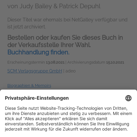
von
Judy Bailey & Patrick Depuhl
Dieser Titel war ehemals bei NetGalley verfügbar und
ist jetzt archiviert.
Bestellen oder kaufen Sie dieses Buch in
der Verkaufsstelle Ihrer Wahl.
Buchhandlung finden.
Erscheinungstermin
13.08.2021
| Archivierungsdatum
15.10.2021
SCM Verlagsgruppe GmbH
|
adeo
Biographien & Memoirs
Sprechen Sie über dieses Buch? Dann nutzen Sie dabei
#DasLebenistnichtschwarzweiß #NetGalleyDE
!
Weitere
Hashtag-Tipps
Zum Inhalt