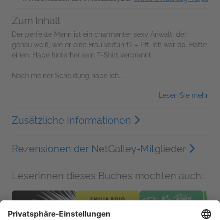
Zum Inhalt
Der perfekte Mann ist ein charmanter sexy Anwalt, der
genau weiß, wie er eine Frau verführt? – Pff. Ich war da. Hatte
einen. Habe hinterher sein T-Shirt verbrannt.
Nach meiner Scheidung habe ich...
Lesen Sie mehr
Zusätzliche Informationen
Rezensionen der NetGalley-Mitglieder
LeserInnen dieses Buches mochten auch: