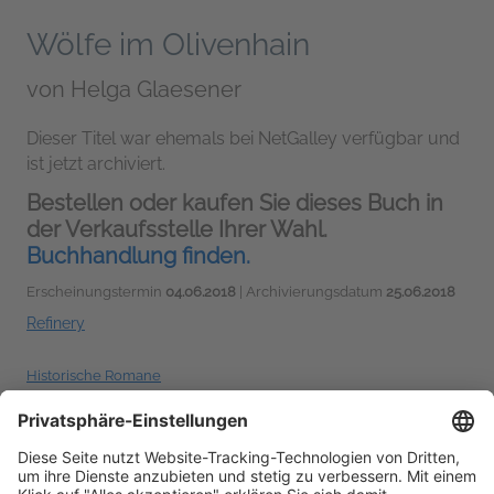
Wölfe im Olivenhain
von
Helga Glaesener
Dieser Titel war ehemals bei NetGalley verfügbar und
ist jetzt archiviert.
Bestellen oder kaufen Sie dieses Buch in
der Verkaufsstelle Ihrer Wahl.
Buchhandlung finden.
Erscheinungstermin
04.06.2018
| Archivierungsdatum
25.06.2018
Refinery
Historische Romane
Sprechen Sie über dieses Buch? Dann nutzen Sie dabei
#WölfeImOlivenhain #NetGalleyDE
!
Weitere Hashtag-
Tipps