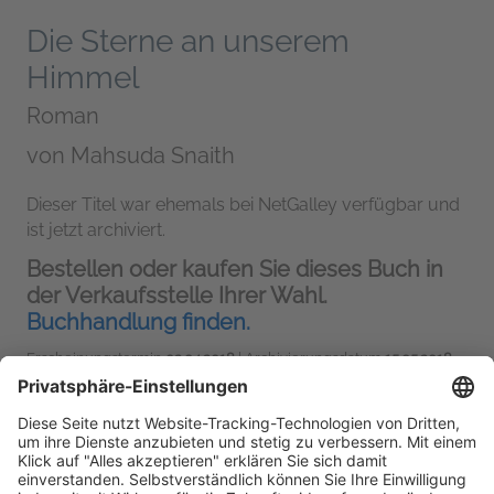
Die Sterne an unserem
Himmel
Roman
von
Mahsuda Snaith
Dieser Titel war ehemals bei NetGalley verfügbar und
ist jetzt archiviert.
Bestellen oder kaufen Sie dieses Buch in
der Verkaufsstelle Ihrer Wahl.
Buchhandlung finden.
Erscheinungstermin
03.04.2018
| Archivierungsdatum
15.05.2018
Piper Verlag
Belletristik