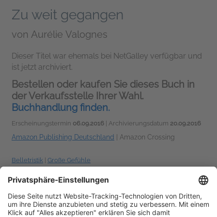
Zu weit gegangen
von
Aurélie Valognes
Dieser Titel war ehemals bei NetGalley verfügbar und
ist jetzt archiviert.
Bestellen oder kaufen Sie dieses Buch in
der Verkaufsstelle Ihrer Wahl.
Buchhandlung finden.
Erscheinungstermin
06.09.2016
| Archivierungsdatum
20.09.2016
Amazon Publishing Deutschland
|
Amazon Crossing
Belletristik
|
Große Gefühle
Sprechen Sie über dieses Buch? Dann nutzen Sie dabei
#ZuWeitGegangen #NetGalleyDE
!
Weitere Hashtag-
Tipps