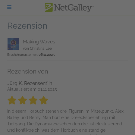
zum Hauptinhalt springen
Rezension
Making Waves
von
Christina Lee
Erscheinungstermin:
06.11.2025
Rezension von
Jürg K, Rezensent*in
Aktualisiert am 01.11.2025
4 stars
4 stars
4 stars
4 stars
4 stars
In diesem Hörbuch stehen drei Figuren im Mittelpunkt, Alex,
Bailey und Remy. Man hört eine Dreiecksbeziehung mit
Tiefgang. Die Dynamik zwischen den drei ist elektrisierend
und konfliktreich, was dem Hörbuch eine ständige