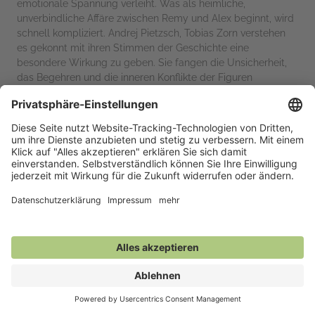
emotionale Spannung verleiht. Was als heimliche,
unverbindliche Affäre zwischen Remy und Alex beginnt, wird
schnell kompliziert. Andrej Pietzsch, Tobias Zorn verstehen
es gekonnt mit ihren Stimmen der Geschichte eine
besondere Wirkung zu geben. Sie fangen die Unsicherheit,
das Begehren und die inneren Konflikte der Figuren
eindrucksvoll ein. Beide verleihen der Atmosphäre die nötige
Wirkung. Als Zuhörer wird man schnell von der Geschichte in
den Bann gezogen. Es ist ein Hörbuch voller Herz, Konflikte
und Sehnsucht. Die Geschichte ist nicht nur eine
Liebesgeschichte, sondern auch eine über Selbstfindung,
Vergebung und den Mut, sich selbst treu zu bleiben. Für
mich sehr eindrucksvoll erzählt. Ich kann dieses Hörbuch nur
empfehlen.
Bestellen oder kaufen Sie dieses Buch in
der Verkaufsstelle Ihrer Wahl.
Buchhandlung finden.