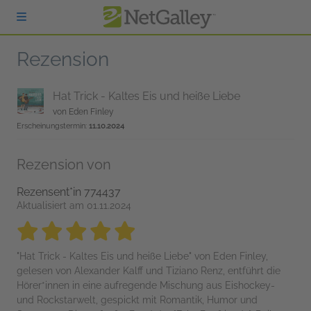
zum Hauptinhalt springen
Rezension
Hat Trick - Kaltes Eis und heiße Liebe
von
Eden Finley
Erscheinungstermin:
11.10.2024
Rezension von
Rezensent*in 774437
Aktualisiert am 01.11.2024
5 stars
5 stars
5 stars
5 stars
5 stars
"Hat Trick - Kaltes Eis und heiße Liebe" von Eden Finley,
gelesen von Alexander Kalff und Tiziano Renz, entführt die
Hörer*innen in eine aufregende Mischung aus Eishockey-
und Rockstarwelt, gespickt mit Romantik, Humor und