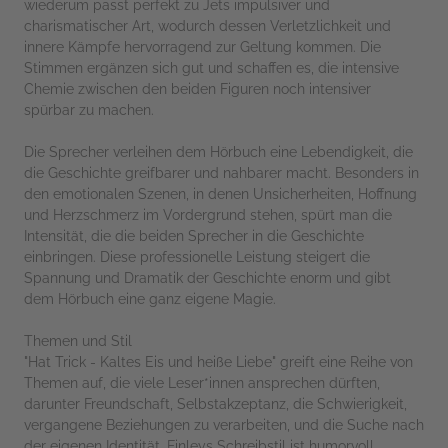
wiederum passt perfekt zu Jets impulsiver und
charismatischer Art, wodurch dessen Verletzlichkeit und
innere Kämpfe hervorragend zur Geltung kommen. Die
Stimmen ergänzen sich gut und schaffen es, die intensive
Chemie zwischen den beiden Figuren noch intensiver
spürbar zu machen.
Die Sprecher verleihen dem Hörbuch eine Lebendigkeit, die
die Geschichte greifbarer und nahbarer macht. Besonders in
den emotionalen Szenen, in denen Unsicherheiten, Hoffnung
und Herzschmerz im Vordergrund stehen, spürt man die
Intensität, die die beiden Sprecher in die Geschichte
einbringen. Diese professionelle Leistung steigert die
Spannung und Dramatik der Geschichte enorm und gibt
dem Hörbuch eine ganz eigene Magie.
Themen und Stil
"Hat Trick - Kaltes Eis und heiße Liebe" greift eine Reihe von
Themen auf, die viele Leser*innen ansprechen dürften,
darunter Freundschaft, Selbstakzeptanz, die Schwierigkeit,
vergangene Beziehungen zu verarbeiten, und die Suche nach
der eigenen Identität. Finleys Schreibstil ist humorvoll,