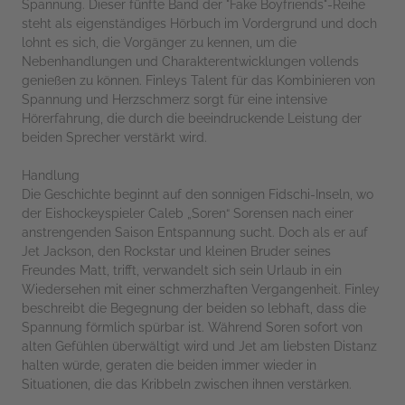
Spannung. Dieser fünfte Band der "Fake Boyfriends"-Reihe
steht als eigenständiges Hörbuch im Vordergrund und doch
lohnt es sich, die Vorgänger zu kennen, um die
Nebenhandlungen und Charakterentwicklungen vollends
genießen zu können. Finleys Talent für das Kombinieren von
Spannung und Herzschmerz sorgt für eine intensive
Hörerfahrung, die durch die beeindruckende Leistung der
beiden Sprecher verstärkt wird.
Handlung
Die Geschichte beginnt auf den sonnigen Fidschi-Inseln, wo
der Eishockeyspieler Caleb „Soren“ Sorensen nach einer
anstrengenden Saison Entspannung sucht. Doch als er auf
Jet Jackson, den Rockstar und kleinen Bruder seines
Freundes Matt, trifft, verwandelt sich sein Urlaub in ein
Wiedersehen mit einer schmerzhaften Vergangenheit. Finley
beschreibt die Begegnung der beiden so lebhaft, dass die
Spannung förmlich spürbar ist. Während Soren sofort von
alten Gefühlen überwältigt wird und Jet am liebsten Distanz
halten würde, geraten die beiden immer wieder in
Situationen, die das Kribbeln zwischen ihnen verstärken.