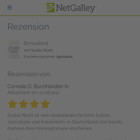
zum Hauptinhalt springen
Rezension
Bonuskind
von
Saskia Noort
Erscheinungstermin:
29.07.2021
Rezension von
Cornelia D, Buchhändler*in
Aktualisiert am 22.08.2021
4 stars
4 stars
4 stars
4 stars
4 stars
Saskia Noort ist eine niederländische Krimi Autorin,
Journalistin und Kolumnistin; in Deutschland sind bereits
mehrere ihrer Kriminalromane erschienen.