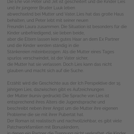
Die Ehe von Peter und Jet ist gescheitert und die Kinder Lies
und ihr jüngerer Bruder Luuk leben
abwechselnd bei Mutter und Vater..Lies hat das große Haus
behalten, und Peter lebt mit seiner neuen
Freundin Laura zusammen. Die Situation ist besonders für die
Kinder unbefriedigend, sie lieben beide,
aber die Eltern lassen kein gutes Haar an dem Ex Partner
und die Kinder werden ständig in die
Stänkereien miteinbezogen. Als die Mutter eines Tages
spurlos verschwindet, ist der Vater sicher,
die Mutter hat sie verlassen. Doch Lies kann das nicht
glauben und macht sich auf die Suche.
Erzählt wird die Geschichte aus der Ich Perspektive der 15
jährigen Lies, dazwischen gibt es Aufzeichnungen
der Mutter (kursiv gedruckt) Die Sprache von Lies ist
entsprechend ihres Alters die Jugendsprache und
beschreibt neben ihrer Angst um die Mutter ihre eigenen
Probleme die sie mit ihrer Pubertät hat.
Der Roman ist realistisch und nachvollziehbar, es gibt viele
Patchworkfamilien mit Bonuskindern,
in denen ein Partner die Trennung nicht verkraftet, die Kinder