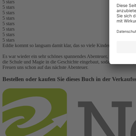
5 stars
5 stars
5 stars
5 stars
5 stars
5 stars
5 stars
5 stars
Eddie kommt so langsam damit klar, das so viele Kinder im. Schloss si
Es war wieder ein sehr schönes spannendes Abenteuer, mit Eddie, Pi
die Schule und Magie in die Geschichte eingebaut, sodass sie noch sp
Freuen uns schon auf das nächste Abenteuer.
Bestellen oder kaufen Sie dieses Buch in der Verkaufs