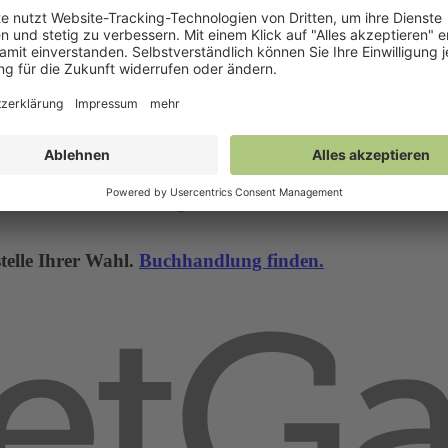
nd, bis der neue Schüler kommt, der alle auf Trab hält.
a und der Fledermaus Tilla. Dieses Mal war auch ein Geheimnis über
annender wurde. Auch sehr gut fanden wir das der Schreibstil sehr lebe
stelle Ihrer Wahl.
Buchhandlung finden.