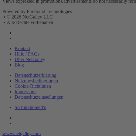
Views expressed in promotions/advertisements do not necessarily reflect
Powered by Firebrand Technologies
•
© 2026 NetGalley LLC
•
Alle Rechte vorbehalten
Kontakt
Hilfe / FAQs
Über NetGalley
Blog
Datenschutzerklärung
Nutzungsbedingungen
Cookie-Richtlinien
Impressum
Datenschutzeinstellungen
So funktioniert's
www.netgalley.com