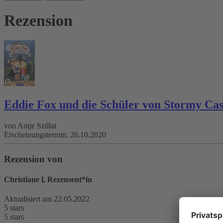
Rezension
Eddie Fox und die Schüler von Stormy Cas
von
Antje Szillat
Erscheinungstermin:
26.10.2020
Rezension von
Christiane l, Rezensent*in
Aktualisiert am 22.05.2022
5 stars
5 stars