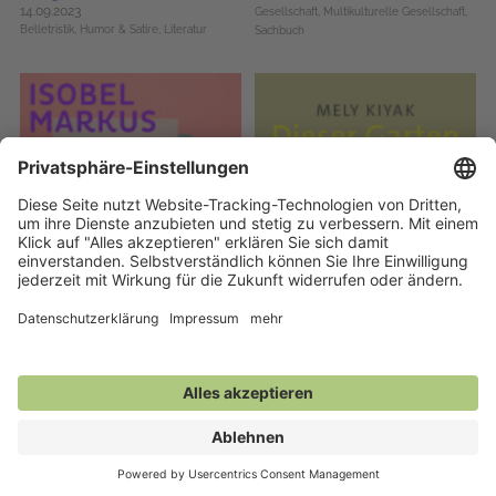
14.09.2023
Gesellschaft,
Multikulturelle Gesellschaft,
Belletristik,
Humor & Satire,
Literatur
Sachbuch
Dating-Roman
Dieser Garten
01.06.2024
08.03.2024
Große Gefühle,
Liebesromane,
Literatur
Belletristik,
Feminismus,
Haus & Garten