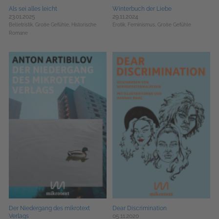
Als sei alles leicht
Winterbuch der Liebe
23.01.2025
29.11.2024
Belletristik,
Große Gefühle,
Historische
Erotik,
Feminismus,
Große Gefühle
Romane
Der Niedergang des mikrotext
Dear Discrimination
Verlags
05.11.2020