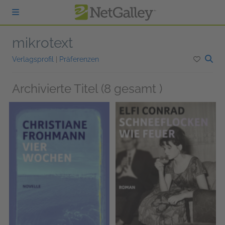
zum Hauptinhalt springen
mikrotext
Verlagsprofil
|
Präferenzen
Archivierte Titel (8 gesamt )