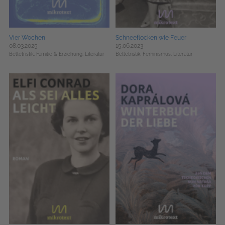
Vier Wochen
Schneeflocken wie Feuer
08.03.2025
15.06.2023
Belletristik,
Familie & Erziehung,
Literatur
Belletristik,
Feminismus,
Literatur