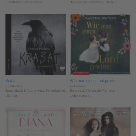
Belletristik,
Liebesromane
Biographien & Memoirs,
Literatur
Krabat
Wie man einen Lord gewinnt
23.09.2021
12.11.2021
Jugendbuch & Young Adult,
Kinderbücher,
Belletristik,
Historische Romane,
Literatur
Liebesromane