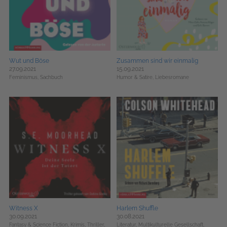
Wut und Böse
Zusammen sind wir einmalig
27.09.2021
15.09.2021
Feminismus,
Sachbuch
Humor & Satire,
Liebesromane
Witness X
Harlem Shuffle
30.09.2021
30.08.2021
Fantasy & Science Fiction,
Krimis, Thriller,
Literatur,
Multikulturelle Gesellschaft,