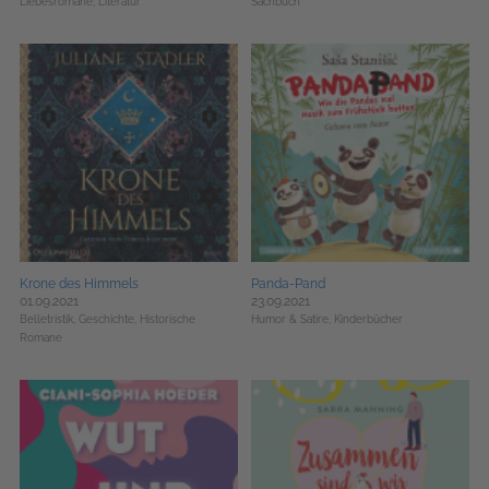
Liebesromane,
Literatur
Sachbuch
Krone des Himmels
Panda-Pand
01.09.2021
23.09.2021
Belletristik,
Geschichte,
Historische
Humor & Satire,
Kinderbücher
Romane