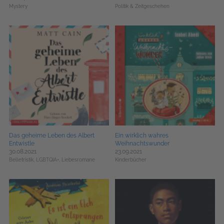
Mystery
Politik & Zeitgeschehen
Das geheime Leben des Albert
Ein wirklich wahres
Entwistle
Weihnachtswunder
30.08.2021
23.09.2021
Belletristik,
LGBTQIA+,
Liebesromane
Kinderbücher