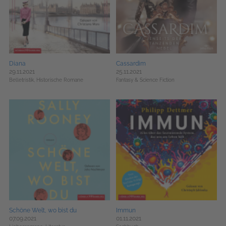
Diana
Cassardim
29.11.2021
25.11.2021
Belletristik,
Historische Romane
Fantasy & Science Fiction
Schöne Welt, wo bist du
Immun
07.09.2021
01.11.2021