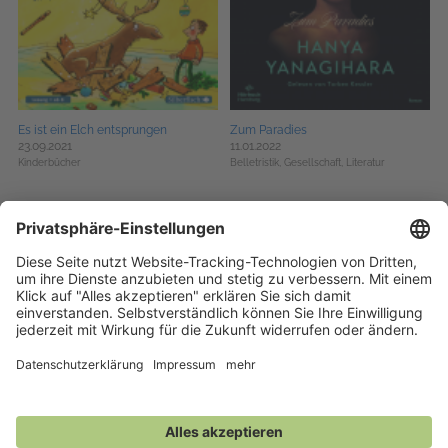
Es ist ein Elch entsprungen
Zum Paradies
23.09.2021
11.01.2022
Kinderbücher
Belletristik,
Gesellschaft,
Literatur
Vierunddreißigster September
Aber vielleicht wird auch alles gut
01.09.2021
29.07.2021