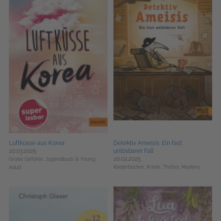
Luftküsse aus Korea
Detektiv Ameisis. Ein fast
20.03.2025
unlösbarer Fall
20.02.2025
Große Gefühle,
Jugendbuch & Young
Kinderbücher,
Krimis, Thriller, Mystery
Adult