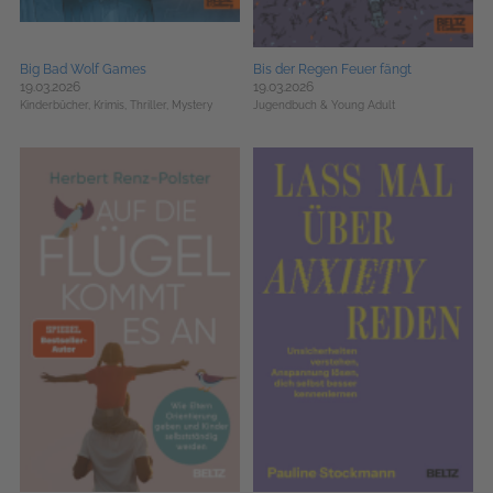
Big Bad Wolf Games
Bis der Regen Feuer fängt
19.03.2026
19.03.2026
Kinderbücher,
Krimis, Thriller, Mystery
Jugendbuch & Young Adult