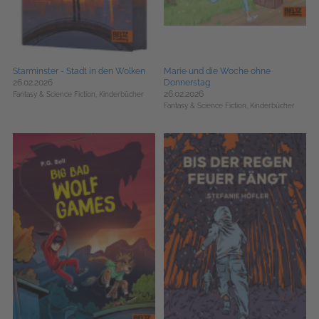
Starminster - Stadt in den Wolken
Marie und die Woche ohne
26.02.2026
Donnerstag
26.02.2026
Fantasy & Science Fiction,
Kinderbücher
Fantasy & Science Fiction,
Kinderbücher