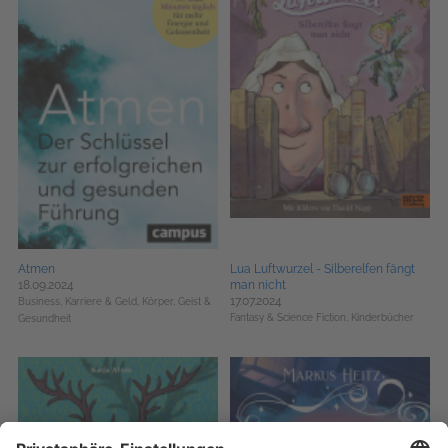
Atmen
Lua Luftwurzel - Silberelfen fängt
18.09.2024
man nicht
17.07.2024
Business, Karriere & Geld,
Körper, Geist &
Fantasy & Science Fiction,
Kinderbücher
Gesundheit