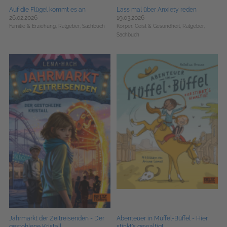
Auf die Flügel kommt es an
Lass mal über Anxiety reden
26.02.2026
19.03.2026
Familie & Erziehung,
Ratgeber,
Sachbuch
Körper, Geist & Gesundheit,
Ratgeber,
Sachbuch
Jahrmarkt der Zeitreisenden - Der
Abenteuer in Müffel-Büffel - Hier
gestohlene Kristall
stinkt's gewaltig!