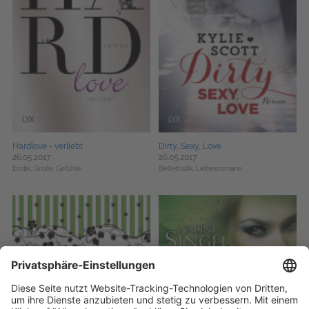
Hardlove - verliebt
Dirty, Sexy, Love
26.05.2017
26.05.2017
Erotik,
Große Gefühle
Belletristik,
Liebesromane