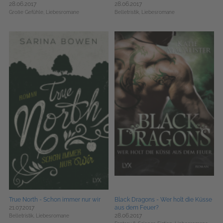
28.06.2017
28.06.2017
Große Gefühle,
Liebesromane
Belletristik,
Liebesromane
True North - Schon immer nur wir
Black Dragons - Wer holt die Küsse
21.07.2017
aus dem Feuer?
28.06.2017
Belletristik,
Liebesromane