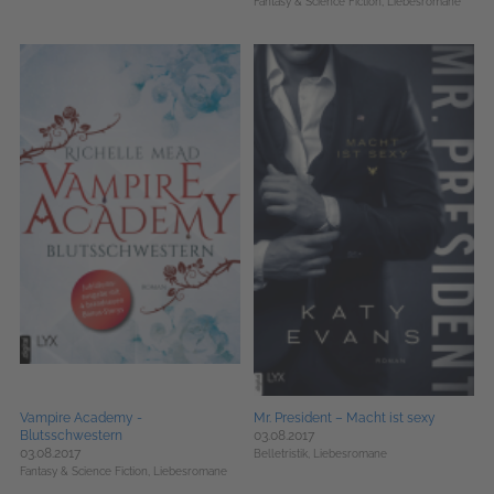
Fantasy & Science Fiction,
Liebesromane
Vampire Academy -
Mr. President – Macht ist sexy
Blutsschwestern
03.08.2017
03.08.2017
Belletristik,
Liebesromane
Fantasy & Science Fiction,
Liebesromane