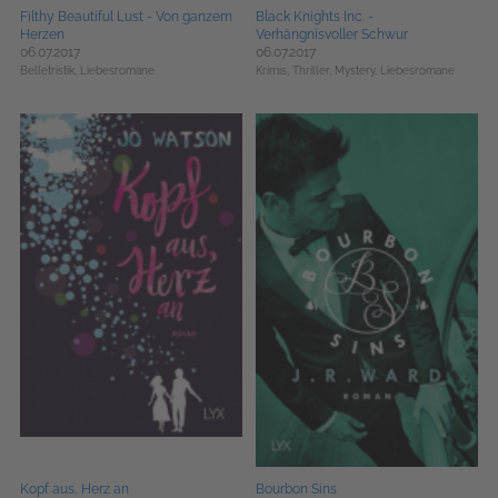
Filthy Beautiful Lust - Von ganzem
Black Knights Inc. -
Herzen
Verhängnisvoller Schwur
06.07.2017
06.07.2017
Belletristik,
Liebesromane
Krimis, Thriller, Mystery,
Liebesromane
Kopf aus, Herz an
Bourbon Sins