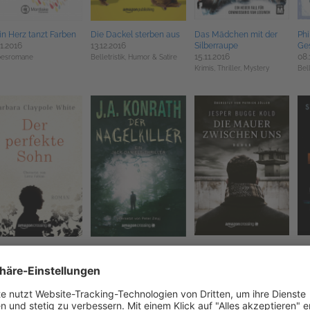
n Herz tanzt Farben
Die Dackel sterben aus
Das Mädchen mit der
Phi
11.2016
13.12.2016
Silberraupe
Ge
15.11.2016
08.
besromane
Belletristik,
Humor & Satire
Krimis, Thriller, Mystery
Bell
 perfekte Sohn
Der Nagelkiller
Die Mauer zwischen uns
Die
11.2016
06.12.2016
06.12.2016
Sta
29.
etristik
Belletristik,
Krimis, Thriller,
Belletristik,
Krimis, Thriller,
Bell
Mystery
Mystery
Mys