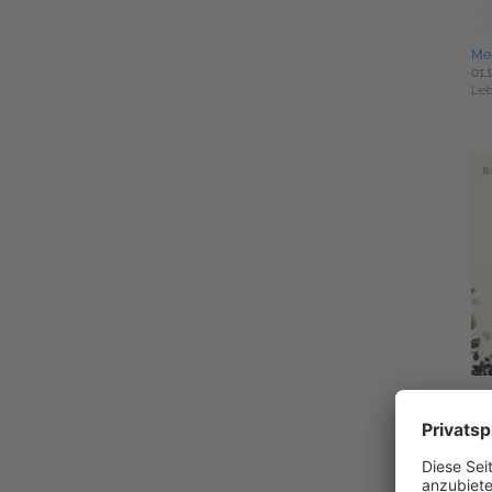
Mei
01.
Lie
Der
22.
Bell