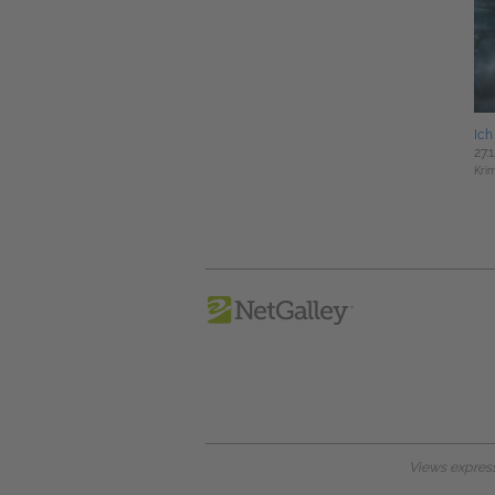
Ich
27.
Krim
Views expresse