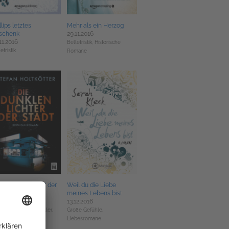
llips letztes
Mehr als ein Herzog
schenk
29.11.2016
11.2016
Belletristik,
Historische
etristik
Romane
 dunklen Lichter der
Weil du die Liebe
dt
meines Lebens bist
11.2016
13.12.2016
etristik,
Krimis, Thriller,
Große Gefühle,
tery
Liebesromane