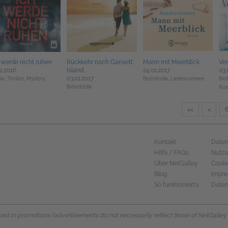
 werde nicht ruhen
Rückkehr nach Gansett
Mann mit Meerblick
Ver
12.2016
Island
24.01.2017
03.
03.01.2017
is, Thriller, Mystery
Belletristik,
Liebesromane
Bell
Belletristik
Ro
<<
<
Kontakt
Daten
Hilfe / FAQs
Nutz
Über NetGalley
Cooki
Blog
Impr
So funktioniert's
Daten
d in promotions/advertisements do not necessarily reflect those of NetGalley or 