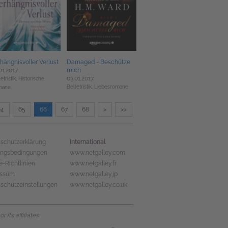
hängnisvoller Verlust
Damaged - Beschütze
01.2017
mich
03.01.2017
etristik,
Historische
Belletristik,
Liebesromane
mane
64
65
66
67
68
>
>>
International
schutzerklärung
ungsbedingungen
www.netgalley.com
e-Richtlinien
www.netgalley.fr
essum
www.netgalley.jp
schutzeinstellungen
www.netgalley.co.uk
its affiliates.