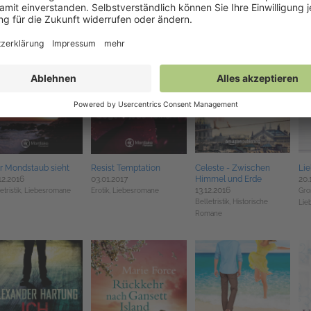
 Mondstaub sieht
Resist Temptation
Celeste - Zwischen
Lie
12.2016
03.01.2017
Himmel und Erde
20.
13.12.2016
etristik,
Liebesromane
Erotik,
Liebesromane
Gro
Belletristik,
Historische
Lie
Romane