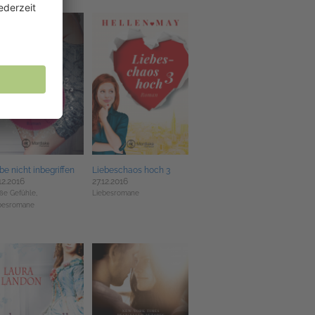
be nicht inbegriffen
Liebeschaos hoch 3
12.2016
27.12.2016
ße Gefühle,
Liebesromane
besromane