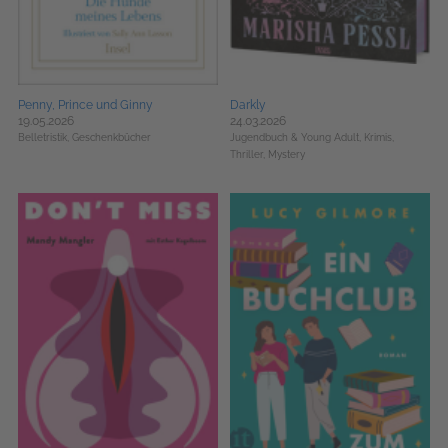
Penny, Prince und Ginny
Darkly
19.05.2026
24.03.2026
Belletristik,
Geschenkbücher
Jugendbuch & Young Adult,
Krimis,
Thriller, Mystery