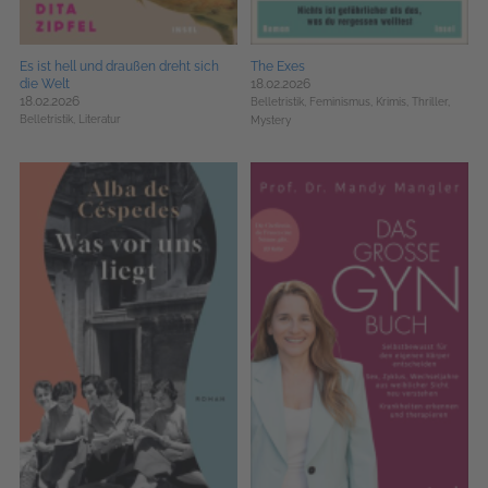
Es ist hell und draußen dreht sich
The Exes
die Welt
18.02.2026
18.02.2026
Belletristik,
Feminismus,
Krimis, Thriller,
Belletristik,
Literatur
Mystery