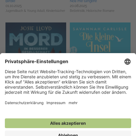
Birdie
Noli me tangere
01.10.2025
20.08.2025
Jugendbuch & Young Adult,
Kinderbücher
Belletristik,
Historische Romane
Mord in besserer Gesellschaft
Die kleine Inselbibliothek
17.09.2025
17.09.2025
Krimis, Thriller, Mystery
Belletristik,
Liebesromane