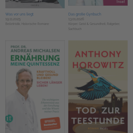
Was vor uns liegt
Das große Gynbuch
19.11.2025
13.01.2026
Belletristik,
Historische Romane
Körper, Geist & Gesundheit,
Ratgeber,
Sachbuch