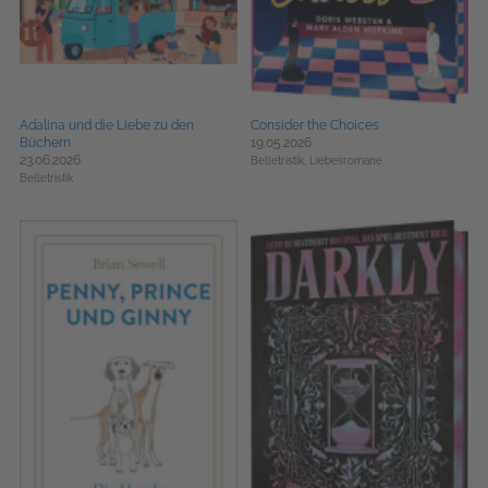
Adalina und die Liebe zu den
Consider the Choices
Büchern
19.05.2026
23.06.2026
Belletristik,
Liebesromane
Belletristik