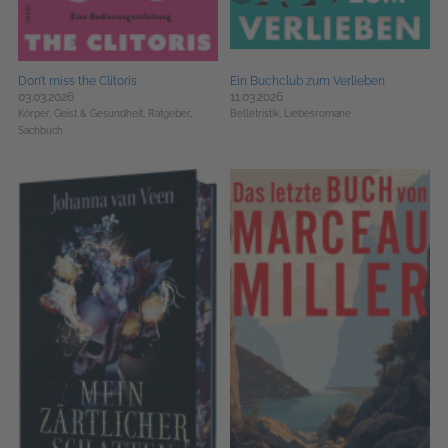
Don’t miss the Clitoris
Ein Buchclub zum Verlieben
03.03.2026
11.03.2026
Körper, Geist & Gesundheit,
Ratgeber,
Belletristik,
Liebesromane
Sachbuch