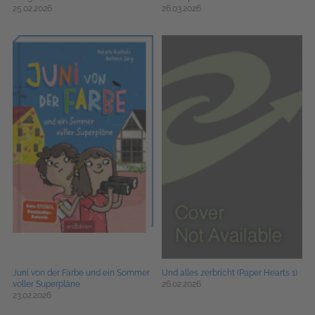
25.02.2026
26.03.2026
Juni von der Farbe und ein Sommer
Und alles zerbricht (Paper Hearts 1)
voller Superpläne
26.02.2026
23.02.2026