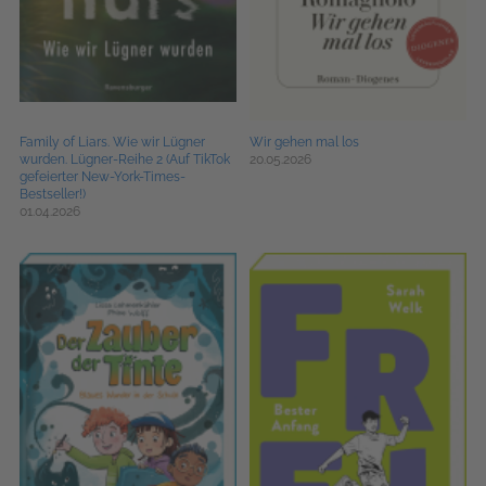
Family of Liars. Wie wir Lügner
Wir gehen mal los
wurden. Lügner-Reihe 2 (Auf TikTok
20.05.2026
gefeierter New-York-Times-
Bestseller!)
01.04.2026