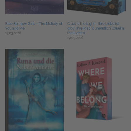
Blue Sparrow Girls – The Melody of
Cruel is the Light – Ihre Liebe ist
You and Me
groß, ihre Macht unendlich (Cruel is
13.03.2026
the Light 1)
19.03.2026