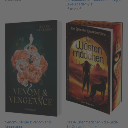
Lake Academy 2)
26.01.2026
Venom-Dilogie 1: Venom and
Das Wüstenmädchen - die Gilde
Vengeance
der Gepardenführer