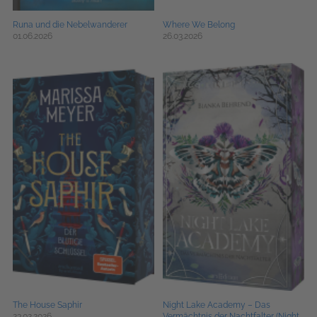
Runa und die Nebelwanderer
Where We Belong
01.06.2026
26.03.2026
The House Saphir
Night Lake Academy – Das
23.02.2026
Vermächtnis der Nachtfalter (Night